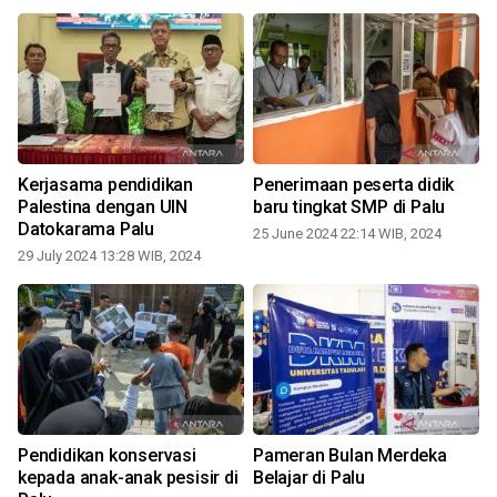
Kerjasama pendidikan
Penerimaan peserta didik
Palestina dengan UIN
baru tingkat SMP di Palu
Datokarama Palu
25 June 2024 22:14 WIB, 2024
0
29 July 2024 13:28 WIB, 2024
Pendidikan konservasi
Pameran Bulan Merdeka
kepada anak-anak pesisir di
Belajar di Palu
2