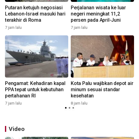
Putaran ketujuh negosiasi
Perjalanan wisata ke luar
Lebanon-Israel masuki hari
negeri meningkat 11,2
terakhir di Roma
persen pada April-Juni
7 jam lalu
7 jam lalu
8
Pengamat: Kehadiran kapal
Kota Palu wajibkan depot air
PPA tepat untuk kebutuhan
minum sesuai standar
pertahanan RI
kesehatan
7 jam lalu
8 jam lalu
8
Video