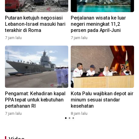
Putaran ketujuh negosiasi
Perjalanan wisata ke luar
Lebanon-Israel masuki hari
negeri meningkat 11,2
terakhir di Roma
persen pada April-Juni
7 jam lalu
7 jam lalu
8
Pengamat: Kehadiran kapal
Kota Palu wajibkan depot air
PPA tepat untuk kebutuhan
minum sesuai standar
pertahanan RI
kesehatan
7 jam lalu
8 jam lalu
8