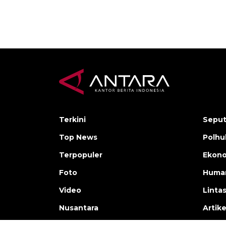
Terkini
Seput
Top News
Polh
Terpopuler
Ekono
Foto
Human
Video
Linta
Nusantara
Artike