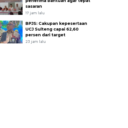
penerima bantuan agar tepat
sasaran
17 jam lalu
BPJS: Cakupan kepesertaan
UCJ Sulteng capai 62,60
persen dari target
23 jam lalu