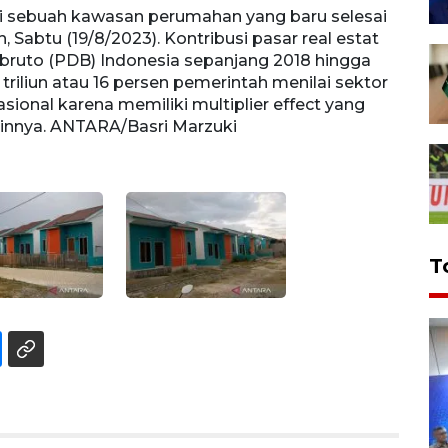
di sebuah kawasan perumahan yang baru selesai
Penge
h, Sabtu (19/8/2023). Kontribusi pasar real estat
Balias
bruto (PDB) Indonesia sepanjang 2018 hingga
terha
triliun atau 16 persen pemerintah menilai sektor
Rp2.3
nal karena memiliki multiplier effect yang
mendo
lainnya. ANTARA/Basri Marzuki
subse
T