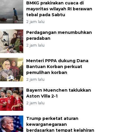
BMKG prakirakan cuaca di
mayoritas wilayah RI berawan
tebal pada Sabtu
2 jam lalu
Perdagangan menumbuhkan
peradaban
2 jam lalu
Menteri PPPA dukung Dana
Bantuan Korban perkuat
pemulihan korban
2 jam lalu
Bayern Muenchen taklukkan
Aston Villa 2-1
2 jam lalu
Trump perketat aturan
kewarganegaraan
berdasarkan tempat kelahiran