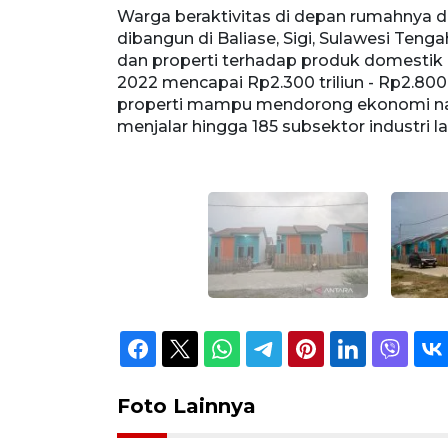
baru selesai
Warga beraktivitas di depan rumahnya 
ar real estat
dibangun di Baliase, Sigi, Sulawesi Tenga
2018 hingga
dan properti terhadap produk domestik 
enilai sektor
2022 mencapai Rp2.300 triliun - Rp2.800 
ffect yang
properti mampu mendorong ekonomi nasio
menjalar hingga 185 subsektor industri 
Foto Lainnya