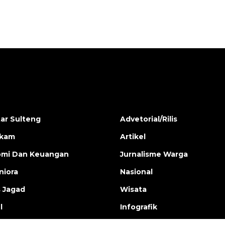
ar Sulteng
Advetorial/Rilis
ukam
Artikel
mi Dan Keuangan
Jurnalisme Warga
iora
Nasional
s Jagad
Wisata
l
Infografik