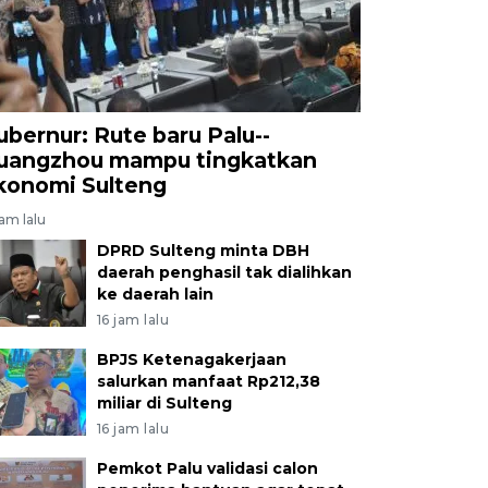
ubernur: Rute baru Palu--
uangzhou mampu tingkatkan
konomi Sulteng
jam lalu
DPRD Sulteng minta DBH
daerah penghasil tak dialihkan
ke daerah lain
16 jam lalu
BPJS Ketenagakerjaan
salurkan manfaat Rp212,38
miliar di Sulteng
16 jam lalu
Pemkot Palu validasi calon