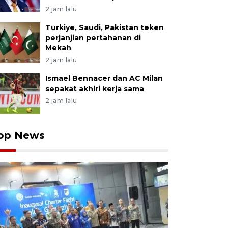
ndara melintas di sebuah kawasan perumahan yang bar
2 jam lalu
e, Sigi, Sulawesi Tengah, Sabtu (19/8/2023). Kontribusi p
Turkiye, Saudi, Pakistan teken
dap produk domestik bruto (PDB) Indonesia sepanjang
perjanjian pertahanan di
00 triliun - Rp2.800 triliun atau 16 persen pemerintah 
Mekah
rong ekonomi nasional karena memiliki multiplier effe
2 jam lalu
ktor industri lainnya. ANTARA/Basri Marzuki
Ismael Bennacer dan AC Milan
sepakat akhiri kerja sama
2 jam lalu
op News