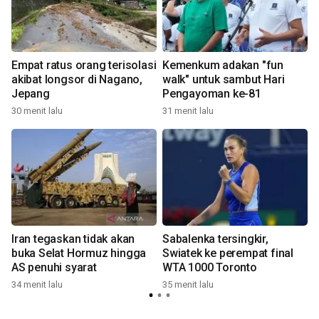
Empat ratus orang terisolasi
Kemenkum adakan "fun
akibat longsor di Nagano,
walk" untuk sambut Hari
Jepang
Pengayoman ke-81
30 menit lalu
31 menit lalu
3
Iran tegaskan tidak akan
Sabalenka tersingkir,
buka Selat Hormuz hingga
Swiatek ke perempat final
AS penuhi syarat
WTA 1000 Toronto
34 menit lalu
35 menit lalu
4