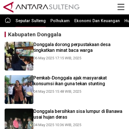
Seputar Sulteng
Polhukam
Ekonomi Dan Keuangan
H
Kabupaten Donggala
Donggala dorong perpustakaan desa
tingkatkan minat baca warga
06 May 2025 17:15 WIB, 2025
Pemkab-Donggala ajak masyarakat
konsumsi ikan guna tekan stunting
04 May 2025 15:48 WIB, 2025
Donggala bersihkan sisa lumpur di Banawa
usai hujan deras
04 May 2025 10:36 WIB, 2025