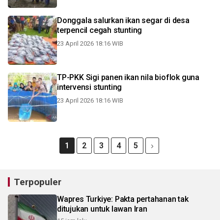
Donggala salurkan ikan segar di desa
terpencil cegah stunting
23 April 2026 18:16 WIB
TP-PKK Sigi panen ikan nila bioflok guna
intervensi stunting
23 April 2026 18:16 WIB
1
2
3
4
5
Terpopuler
Wapres Turkiye: Pakta pertahanan tak
ditujukan untuk lawan Iran