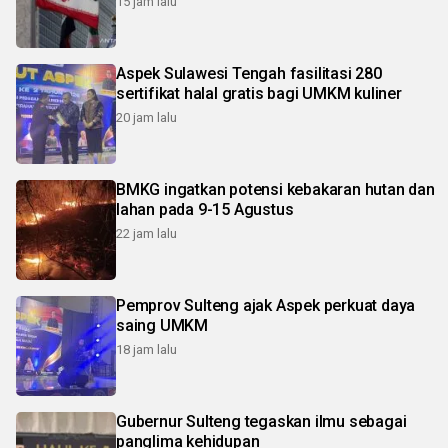
15 jam lalu
Aspek Sulawesi Tengah fasilitasi 280
sertifikat halal gratis bagi UMKM kuliner
20 jam lalu
BMKG ingatkan potensi kebakaran hutan dan
lahan pada 9-15 Agustus
22 jam lalu
Pemprov Sulteng ajak Aspek perkuat daya
saing UMKM
18 jam lalu
Gubernur Sulteng tegaskan ilmu sebagai
panglima kehidupan