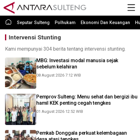
Seputar Sulteng
Polhukam
Ekonomi Dan Keuangan
H
Intervensi Stunting
Kami mempunyai 304 berita tentang intervensi stunting.
MBG: Investasi modal manusia sejak
sebelum kelahiran
08 August 2026 7:12 WIB
Pemprov Sulteng: Menu sehat dan bergizi ibu
hamil KEK penting cegah tengkes
01 August 2026 12:52 WIB
Pemkab Donggala perkuat kelembagaan
desa atasi tengkes