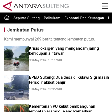
Seputar Sulteng
Polhukam
Ekonomi Dan Keuangan
H
Jembatan Putus
Kami mempunyai 269 berita tentang jembatan putus.
Krisis oksigen yang mengancam jaring
kehidupan air tawar
30 May 2026 15:11 WIB
BPBD Sulteng: Dua desa di Kulawi Sigi masih
terisolir akibat banjir
18 May 2026 13:36 WIB
Kementerian PU kebut pembangunan
jembatan aramco jelang Ramadhan