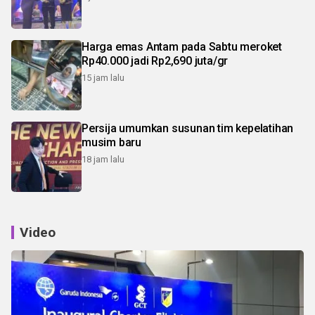
Harga emas Antam pada Sabtu meroket
Rp40.000 jadi Rp2,690 juta/gr
15 jam lalu
Persija umumkan susunan tim kepelatihan
musim baru
18 jam lalu
Video