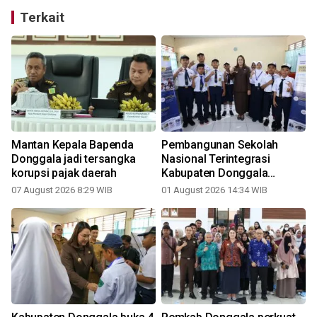
Terkait
Mantan Kepala Bapenda
Pembangunan Sekolah
Donggala jadi tersangka
Nasional Terintegrasi
korupsi pajak daerah
Kabupaten Donggala
dimulai akhir 2026
07 August 2026 8:29 WIB
01 August 2026 14:34 WIB
2