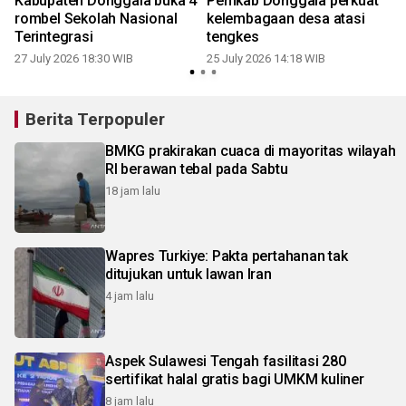
Kabupaten Donggala buka 4
Pemkab Donggala perkuat
a
rombel Sekolah Nasional
kelembagaan desa atasi
Terintegrasi
tengkes
27 July 2026 18:30 WIB
25 July 2026 14:18 WIB
1
Berita Terpopuler
BMKG prakirakan cuaca di mayoritas wilayah
RI berawan tebal pada Sabtu
18 jam lalu
Wapres Turkiye: Pakta pertahanan tak
ditujukan untuk lawan Iran
4 jam lalu
Aspek Sulawesi Tengah fasilitasi 280
sertifikat halal gratis bagi UMKM kuliner
8 jam lalu