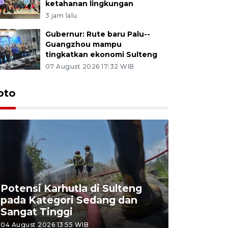
ketahanan lingkungan
3 jam lalu
Gubernur: Rute baru Palu--
Guangzhou mampu
tingkatkan ekonomi Sulteng
07 August 2026 17:32 WIB
oto
Potensi Karhutla di Sulteng
pada Kategori Sedang dan
Penjuala
Sangat Tinggi
Kemerdek
04 August 2026 13:55 WIB
03 August 202