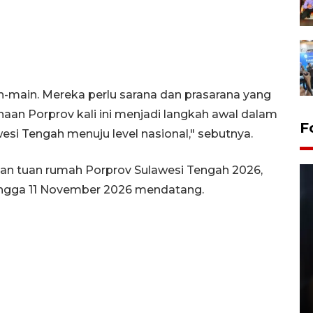
n-main. Mereka perlu sarana dan prasarana yang
an Porprov kali ini menjadi langkah awal dalam
F
esi Tengah menuju level nasional," sebutnya.
an tuan rumah Porprov Sulawesi Tengah 2026,
ingga 11 November 2026 mendatang.
Layanan pembuatan SIM Baru
di Satpas Polresta Palu
15 July 2026 14:08 WIB