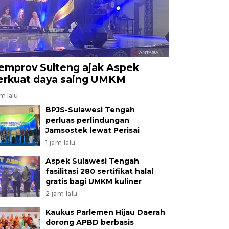
emprov Sulteng ajak Aspek
erkuat daya saing UMKM
am lalu
BPJS-Sulawesi Tengah
perluas perlindungan
Jamsostek lewat Perisai
1 jam lalu
Aspek Sulawesi Tengah
fasilitasi 280 sertifikat halal
gratis bagi UMKM kuliner
2 jam lalu
Kaukus Parlemen Hijau Daerah
dorong APBD berbasis