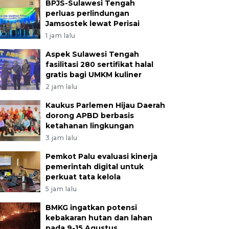
BPJS-Sulawesi Tengah
perluas perlindungan
Jamsostek lewat Perisai
1 jam lalu
Aspek Sulawesi Tengah
fasilitasi 280 sertifikat halal
gratis bagi UMKM kuliner
2 jam lalu
Kaukus Parlemen Hijau Daerah
dorong APBD berbasis
ketahanan lingkungan
3 jam lalu
Pemkot Palu evaluasi kinerja
pemerintah digital untuk
perkuat tata kelola
5 jam lalu
BMKG ingatkan potensi
kebakaran hutan dan lahan
pada 9-15 Agustus