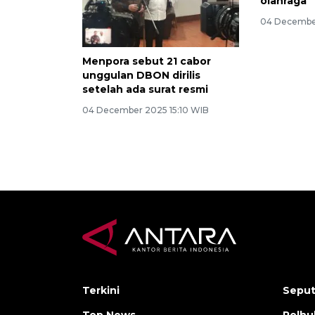
olahraga
04 December
Menpora sebut 21 cabor
unggulan DBON dirilis
setelah ada surat resmi
04 December 2025 15:10 WIB
Terkini
Seput
Top News
Polh