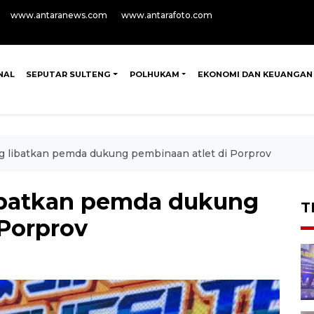
www.antaranews.com
www.antarafoto.com
NAL
SEPUTAR SULTENG
POLHUKAM
EKONOMI DAN KEUANGAN
g libatkan pemda dukung pembinaan atlet di Porprov
libatkan pemda dukung
T
 Porprov