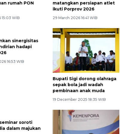
tuan rumah PON
matangkan persiapan atlet
ikuti Porprov 2026
6 15:03 WIB
29 March 2026 16:41 WIB
nkan sinergisitas
dirian hadapi
026
026 16:53 WIB
Bupati Sigi dorong olahraga
sepak bola jadi wadah
pembinaan anak muda
19 December 2025 18:35 WIB
seminar soroti
ia dalam majukan