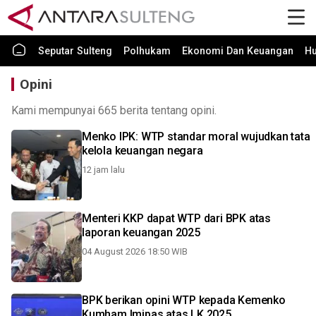
Seputar Sulteng
Polhukam
Ekonomi Dan Keuangan
H
Opini
Kami mempunyai 665 berita tentang opini.
Menko IPK: WTP standar moral wujudkan tata
kelola keuangan negara
12 jam lalu
Menteri KKP dapat WTP dari BPK atas
laporan keuangan 2025
04 August 2026 18:50 WIB
BPK berikan opini WTP kepada Kemenko
Kumham Imipas atas LK 2025