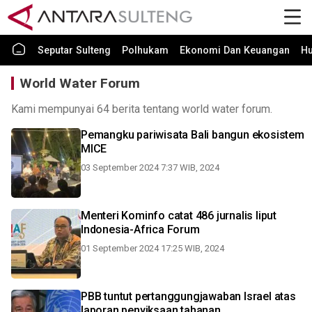
Seputar Sulteng
Polhukam
Ekonomi Dan Keuangan
H
World Water Forum
Kami mempunyai 64 berita tentang world water forum.
Pemangku pariwisata Bali bangun ekosistem
MICE
03 September 2024 7:37 WIB, 2024
Menteri Kominfo catat 486 jurnalis liput
Indonesia-Africa Forum
01 September 2024 17:25 WIB, 2024
PBB tuntut pertanggungjawaban Israel atas
laporan penyiksaan tahanan