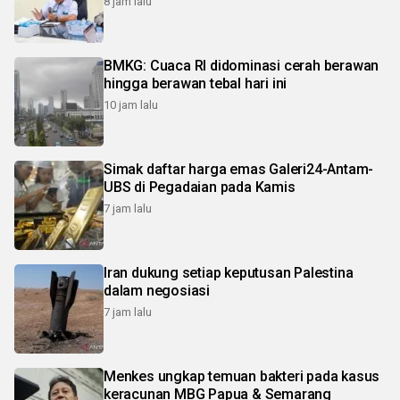
8 jam lalu
BMKG: Cuaca RI didominasi cerah berawan
hingga berawan tebal hari ini
10 jam lalu
Simak daftar harga emas Galeri24-Antam-
UBS di Pegadaian pada Kamis
7 jam lalu
Iran dukung setiap keputusan Palestina
dalam negosiasi
7 jam lalu
Menkes ungkap temuan bakteri pada kasus
keracunan MBG Papua & Semarang