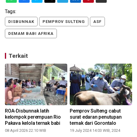
Tags:
DISBUNNAK
PEMPROV SULTENG
ASF
DEMAM BABI AFRIKA
Terkait
ROA-Disbunnak latih
Pemprov Sulteng cabut
kelompok perempuan Rio
surat edaran penutupan
Pakava kelola ternak babi
ternak dari Gorontalo
08 April 2026 22:10 WIB
19 July 2024 14:03 WIB, 2024
0