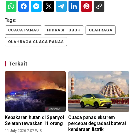
Tags:
CUACA PANAS
HIDRASI TUBUH
OLAHRAGA
OLAHRAGA CUACA PANAS
Terkait
Kebakaran hutan di Spanyol
Cuaca panas ekstrem
Selatan tewaskan 11 orang
percepat degradasi baterai
kendaraan listrik
11 July 2026 7:07 WIB