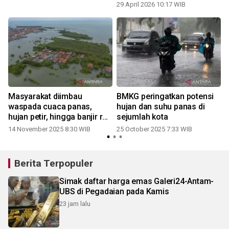
29 April 2026 10:17 WIB
Masyarakat diimbau
BMKG peringatkan potensi
waspada cuaca panas,
hujan dan suhu panas di
hujan petir, hingga banjir rob
sejumlah kota
pada Jumat
14 November 2025 8:30 WIB
25 October 2025 7:33 WIB
Berita Terpopuler
Simak daftar harga emas Galeri24-Antam-
UBS di Pegadaian pada Kamis
23 jam lalu