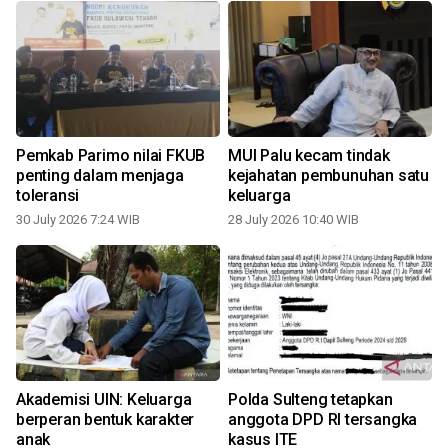
a
Pemkab Parimo nilai FKUB
MUI Palu kecam tindak
penting dalam menjaga
kejahatan pembunuhan satu
toleransi
keluarga
0
30 July 2026 7:24 WIB
28 July 2026 10:40 WIB
Akademisi UIN: Keluarga
Polda Sulteng tetapkan
berperan bentuk karakter
anggota DPD RI tersangka
anak
kasus ITE