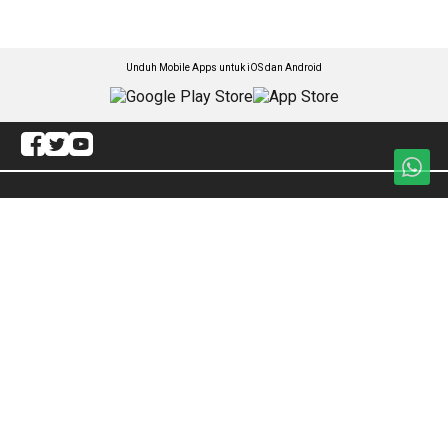
Unduh Mobile Apps untuk iOS dan Android
Jelajahi ANTARA News Sulteng
Seputar Sulteng
Advetorial/rilis
Polhukam
Jurnalisme Warga
Ekonomi Dan Keuangan
Redaksi
Humaniora
ANTARA Foto
Lintas Jagad
BrandA
Artikel
RSS
Nasional
Nusantara
Foto