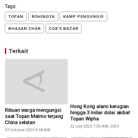
Tags:
TOPAN
ROHINGYA
KAMP PENGUNGSI
BHASAN CHAR
COX'S BAZAR
Terkait
Hong Kong alami kerugian
Ribuan warga mengungsi
hingga 3 miliar dolar akibat
saat Topan Matmo terjang
Topan Wipha
2
China selatan
22 July 2025 7:55 WIB, 2025
07 October 2025 9:18 WIB