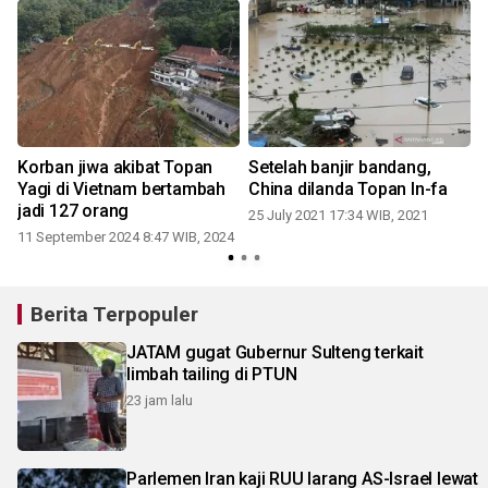
u
Korban jiwa akibat Topan
Setelah banjir bandang,
Yagi di Vietnam bertambah
China dilanda Topan In-fa
jadi 127 orang
25 July 2021 17:34 WIB, 2021
1
11 September 2024 8:47 WIB, 2024
Berita Terpopuler
JATAM gugat Gubernur Sulteng terkait
limbah tailing di PTUN
23 jam lalu
Parlemen Iran kaji RUU larang AS-Israel lewat