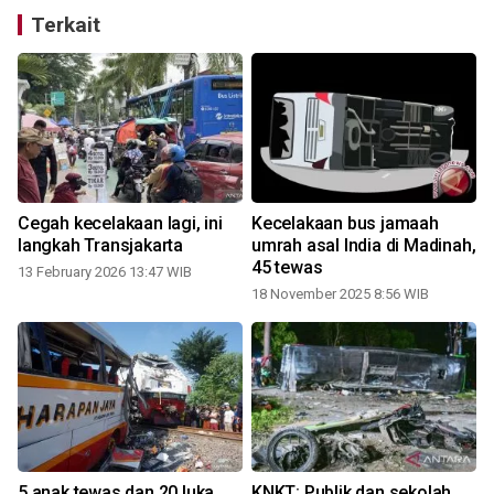
Terkait
i
Cegah kecelakaan lagi, ini
Kecelakaan bus jamaah
langkah Transjakarta
umrah asal India di Madinah,
45 tewas
13 February 2026 13:47 WIB
18 November 2025 8:56 WIB
1
5 anak tewas dan 20 luka
KNKT: Publik dan sekolah