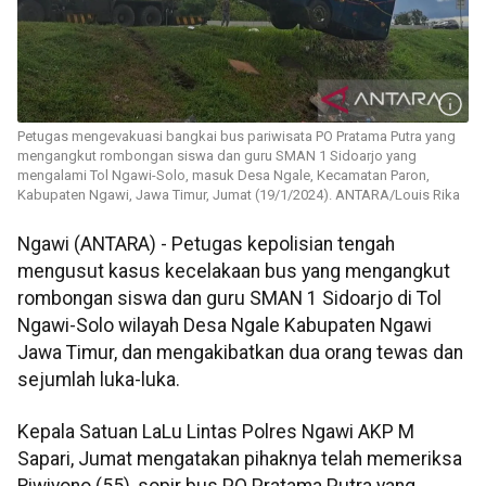
Petugas mengevakuasi bangkai bus pariwisata PO Pratama Putra yang
mengangkut rombongan siswa dan guru SMAN 1 Sidoarjo yang
mengalami Tol Ngawi-Solo, masuk Desa Ngale, Kecamatan Paron,
Kabupaten Ngawi, Jawa Timur, Jumat (19/1/2024). ANTARA/Louis Rika
Ngawi (ANTARA) - Petugas kepolisian tengah
mengusut kasus kecelakaan bus yang mengangkut
rombongan siswa dan guru SMAN 1 Sidoarjo di Tol
Ngawi-Solo wilayah Desa Ngale Kabupaten Ngawi
Jawa Timur, dan mengakibatkan dua orang tewas dan
sejumlah luka-luka.
Kepala Satuan LaLu Lintas Polres Ngawi AKP M
Sapari, Jumat mengatakan pihaknya telah memeriksa
Riwiyono (55), sopir bus PO Pratama Putra yang