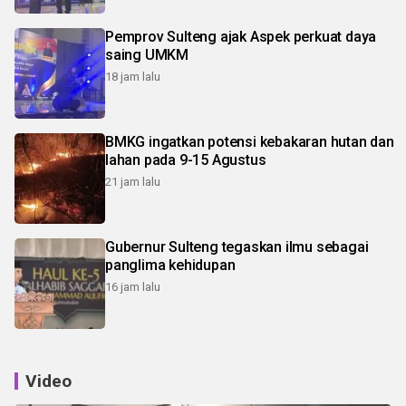
Pemprov Sulteng ajak Aspek perkuat daya
saing UMKM
18 jam lalu
BMKG ingatkan potensi kebakaran hutan dan
lahan pada 9-15 Agustus
21 jam lalu
Gubernur Sulteng tegaskan ilmu sebagai
panglima kehidupan
16 jam lalu
Video