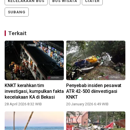
KECELAKAAN BUS
BUS WISATA
CIATER
SUBANG
Terkait
KNKT kerahkan tim
Penyebab insiden pesawat
investigasi, kumpulkan fakta
ATR 42-500 diinvestigasi
kecelakaan KA di Bekasi
KNKT
28 April 2026 8:32 WIB
20 January 2026 6:49 WIB
0