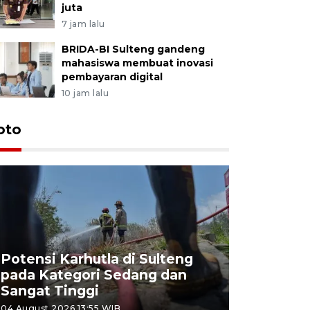
juta
7 jam lalu
BRIDA-BI Sulteng gandeng
mahasiswa membuat inovasi
pembayaran digital
10 jam lalu
oto
Potensi Karhutla di Sulteng
pada Kategori Sedang dan
Penjuala
Sangat Tinggi
Kemerdek
04 August 2026 13:55 WIB
03 August 202