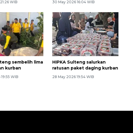
 21:26 WIB
30 May 2026 16:04 WIB
lteng sembelih lima
HIPKA Sulteng salurkan
an kurban
ratusan paket daging kurban
 19:55 WIB
28 May 2026 19:54 WIB