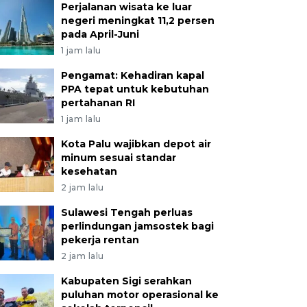
Perjalanan wisata ke luar
negeri meningkat 11,2 persen
pada April-Juni
1 jam lalu
Pengamat: Kehadiran kapal
PPA tepat untuk kebutuhan
pertahanan RI
1 jam lalu
Kota Palu wajibkan depot air
minum sesuai standar
kesehatan
2 jam lalu
Sulawesi Tengah perluas
perlindungan jamsostek bagi
pekerja rentan
2 jam lalu
Kabupaten Sigi serahkan
puluhan motor operasional ke