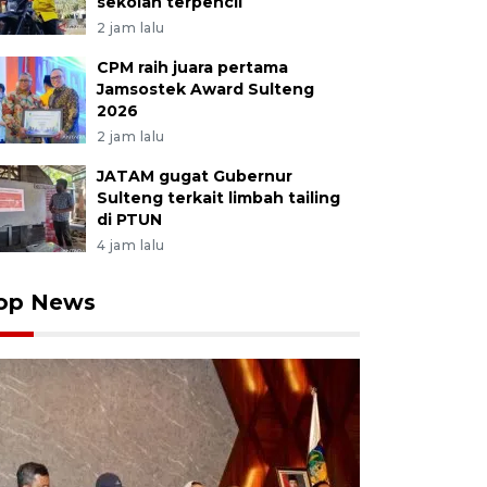
sekolah terpencil
2 jam lalu
CPM raih juara pertama
Jamsostek Award Sulteng
2026
2 jam lalu
JATAM gugat Gubernur
Sulteng terkait limbah tailing
di PTUN
4 jam lalu
op News