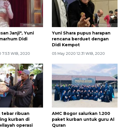
usan Janji", Yuni
Yuni Shara pupus harapan
marhum Didi
rencana berduet dengan
Didi Kempot
0 7:53 WIB, 2020
05 May 2020 12:31 WIB, 2020
 tebar ribuan
AMC Bogor salurkan 1.200
ing kurban di
paket kurban untuk guru Al
wilayah operasi
Quran