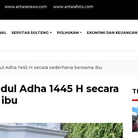
www.antaranews.com
www.antarafoto.com
NAL
SEPUTAR SULTENG
POLHUKAM
EKONOMI DAN KEUANGAN
dul Adha 1445 H secara sederhana bersama ibu
Idul Adha 1445 H secara
T
 ibu