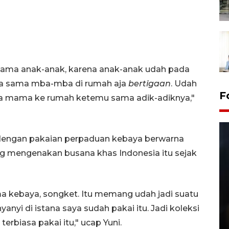
n sama anak-anak, karena anak-anak udah pada
Saya sama mba-mba di rumah aja
bertigaan
. Udah
F
a mama ke rumah ketemu sama adik-adiknya,"
il dengan pakaian perpaduan kebaya berwarna
ng mengenakan busana khas Indonesia itu sejak
ma kebaya, songket. Itu memang udah jadi suatu
Layanan pembuatan SIM Baru
anyi di istana saya sudah pakai itu. Jadi koleksi
di Satpas Polresta Palu
erbiasa pakai itu," ucap Yuni.
15 July 2026 14:08 WIB