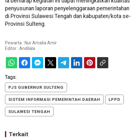
Ia berharap kegiatan ini dapat meningkatkan kualitas
penyusunan laporan penyelenggaraan pemerintahan
di Provinsi Sulawesi Tengah dan kabupaten/kota se-
Provinsi Sulteng.
Pewarta : Nur Amalia Amir
Editor :
Andilala
Tags:
PJS GUBERNUR SULTENG
SISTEM INFORMASI PEMERINTAH DAERAH
LPPD
SULAWESI TENGAH
Terkait