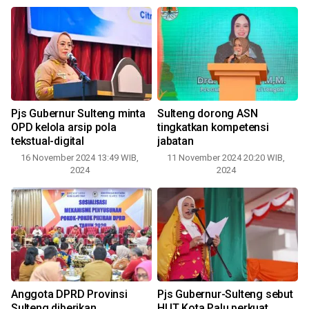
Pjs Gubernur Sulteng minta
Sulteng dorong ASN
G
OPD kelola arsip pola
tingkatkan kompetensi
tekstual-digital
jabatan
16 November 2024 13:49 WIB,
11 November 2024 20:20 WIB,
2024
2024
Anggota DPRD Provinsi
Pjs Gubernur-Sulteng sebut
Sulteng diberikan
HUT Kota Palu perkuat