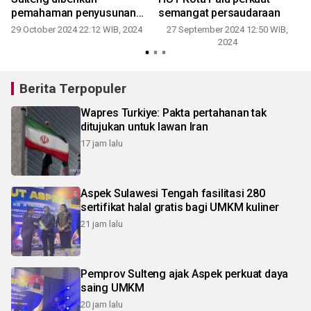
pemahaman penyusunan
semangat persaudaraan
pokok pikiran
29 October 2024 22:12 WIB, 2024
27 September 2024 12:50 WIB,
3
2024
Berita Terpopuler
Wapres Turkiye: Pakta pertahanan tak
ditujukan untuk lawan Iran
17 jam lalu
Aspek Sulawesi Tengah fasilitasi 280
sertifikat halal gratis bagi UMKM kuliner
21 jam lalu
Pemprov Sulteng ajak Aspek perkuat daya
saing UMKM
20 jam lalu