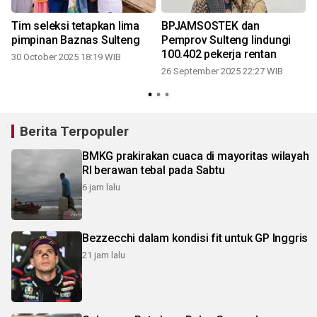
Tim seleksi tetapkan lima
BPJAMSOSTEK dan
n
pimpinan Baznas Sulteng
Pemprov Sulteng lindungi
100.402 pekerja rentan
30 October 2025 18:19 WIB
0
26 September 2025 22:27 WIB
Berita Terpopuler
BMKG prakirakan cuaca di mayoritas wilayah
RI berawan tebal pada Sabtu
6 jam lalu
Bezzecchi dalam kondisi fit untuk GP Inggris
21 jam lalu