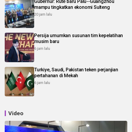
Gubernur: Rute baru Palu--Guangzhou
mampu tingkatkan ekonomi Sulteng
20 jam lalu
Persija umumkan susunan tim kepelatihan
musim baru
6 jam lalu
Turkiye, Saudi, Pakistan teken perjanjian
pertahanan di Mekah
6 jam lalu
Video