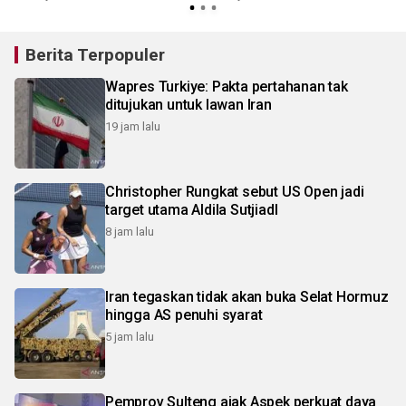
Berita Terpopuler
Wapres Turkiye: Pakta pertahanan tak
ditujukan untuk lawan Iran
19 jam lalu
Christopher Rungkat sebut US Open jadi
target utama Aldila SutjiadI
8 jam lalu
Iran tegaskan tidak akan buka Selat Hormuz
hingga AS penuhi syarat
5 jam lalu
Pemprov Sulteng ajak Aspek perkuat daya