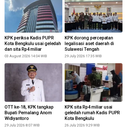
a
KPK periksa Kadis PUPR
KPK dorong percepatan
Kota Bengkulu usai geledah
legalisasi aset daerah di
dan sita Rp4 miliar
Sulawesi Tengah
03 August 2026 14:04 WIB
29 July 2026 17:35 WIB
2
OTT ke-18, KPK tangkap
KPK sita Rp4 miliar usai
Bupati Pemalang Anom
geledah rumah Kadis PUPR
Widiyantoro
Kota Bengkulu
29 July 2026 8:07 WIB
26 July 2026 9:29 WIB
1