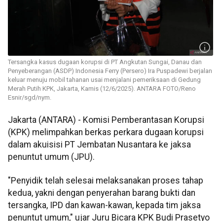
Tersangka kasus dugaan korupsi di PT Angkutan Sungai, Danau dan
Penyeberangan (ASDP) Indonesia Ferry (Persero) Ira Puspadewi berjalan
keluar menuju mobil tahanan usai menjalani pemeriksaan di Gedung
Merah Putih KPK, Jakarta, Kamis (12/6/2025). ANTARA FOTO/Reno
Esnir/sgd/nym.
Jakarta (ANTARA) - Komisi Pemberantasan Korupsi
(KPK) melimpahkan berkas perkara dugaan korupsi
dalam akuisisi PT Jembatan Nusantara ke jaksa
penuntut umum (JPU).
"Penyidik telah selesai melaksanakan proses tahap
kedua, yakni dengan penyerahan barang bukti dan
tersangka, IPD dan kawan-kawan, kepada tim jaksa
penuntut umum," ujar Juru Bicara KPK Budi Prasetyo