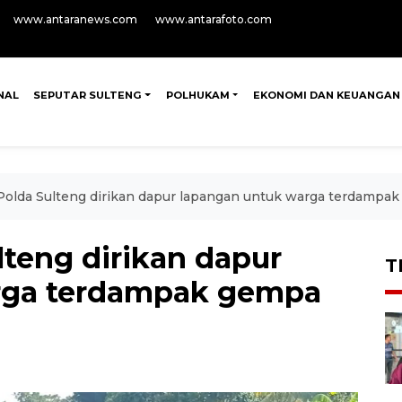
www.antaranews.com
www.antarafoto.com
NAL
SEPUTAR SULTENG
POLHUKAM
EKONOMI DAN KEUANGAN
Polda Sulteng dirikan dapur lapangan untuk warga terdampa
lteng dirikan dapur
T
rga terdampak gempa