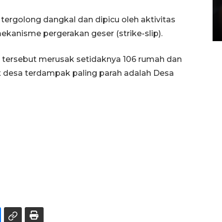
Layanan pembuatan SIM Baru
di Satpas Polresta Palu
ergolong dangkal dan dipicu oleh aktivitas
15 July 2026 14:08 WIB
ekanisme pergerakan geser (strike-slip).
 tersebut merusak setidaknya 106 rumah dan
 desa terdampak paling parah adalah Desa