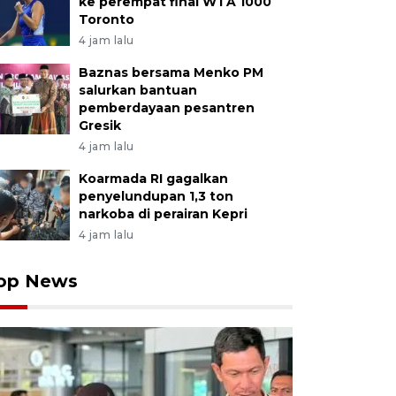
ke perempat final WTA 1000
Toronto
4 jam lalu
Baznas bersama Menko PM
salurkan bantuan
pemberdayaan pesantren
Gresik
4 jam lalu
Koarmada RI gagalkan
penyelundupan 1,3 ton
narkoba di perairan Kepri
4 jam lalu
op News