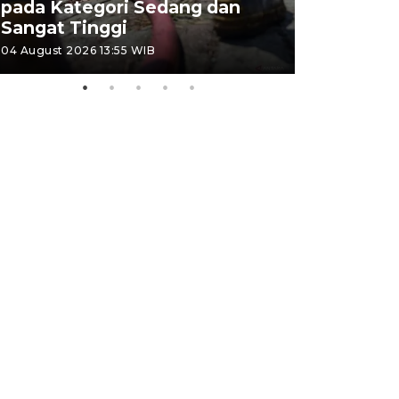
pada Kategori Sedang dan
Penjuala
Sangat Tinggi
Kemerdek
04 August 2026 13:55 WIB
03 August 202