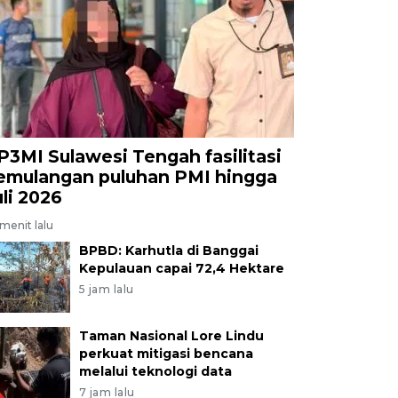
P3MI Sulawesi Tengah fasilitasi
emulangan puluhan PMI hingga
uli 2026
menit lalu
BPBD: Karhutla di Banggai
Kepulauan capai 72,4 Hektare
5 jam lalu
Taman Nasional Lore Lindu
perkuat mitigasi bencana
melalui teknologi data
7 jam lalu