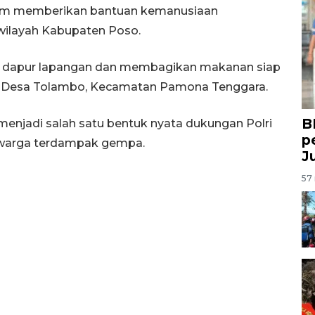
lam memberikan bantuan kemanusiaan
ilayah Kabupaten Poso.
an dapur lapangan dan membagikan makanan siap
an Desa Tolambo, Kecamatan Pamona Tenggara.
B
menjadi salah satu bentuk nyata dukungan Polri
p
 warga terdampak gempa.
J
57 