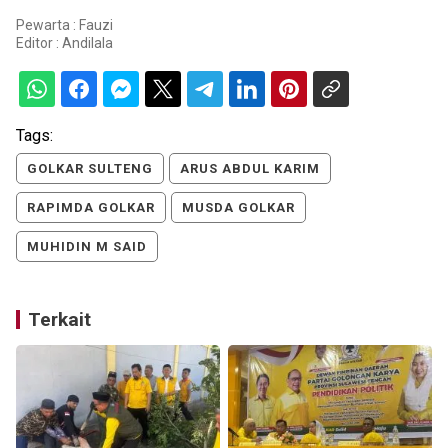
Pewarta : Fauzi
Editor :
Andilala
Tags:
GOLKAR SULTENG
ARUS ABDUL KARIM
RAPIMDA GOLKAR
MUSDA GOLKAR
MUHIDIN M SAID
Terkait