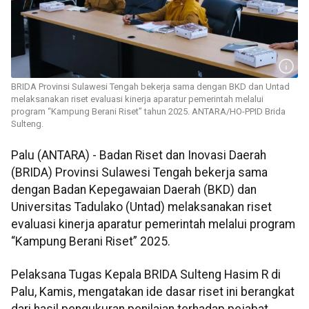
BRIDA Provinsi Sulawesi Tengah bekerja sama dengan BKD dan Untad
melaksanakan riset evaluasi kinerja aparatur pemerintah melalui
program “Kampung Berani Riset” tahun 2025. ANTARA/HO-PPID Brida
Sulteng.
Palu (ANTARA) - Badan Riset dan Inovasi Daerah
(BRIDA) Provinsi Sulawesi Tengah bekerja sama
dengan Badan Kepegawaian Daerah (BKD) dan
Universitas Tadulako (Untad) melaksanakan riset
evaluasi kinerja aparatur pemerintah melalui program
“Kampung Berani Riset” 2025.
Pelaksana Tugas Kepala BRIDA Sulteng Hasim R di
Palu, Kamis, mengatakan ide dasar riset ini berangkat
dari hasil pengukuran penilaian terhadap pejabat