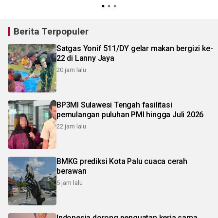
Berita Terpopuler
Satgas Yonif 511/DY gelar makan bergizi ke-
22 di Lanny Jaya
20 jam lalu
BP3MI Sulawesi Tengah fasilitasi
pemulangan puluhan PMI hingga Juli 2026
22 jam lalu
BMKG prediksi Kota Palu cuaca cerah
berawan
5 jam lalu
Indonesia dorong penguatan kerja sama