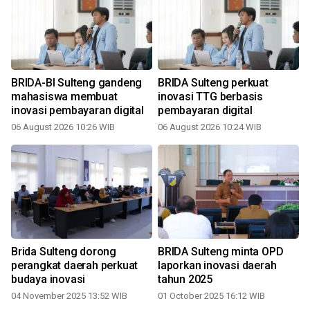
BRIDA-BI Sulteng gandeng
BRIDA Sulteng perkuat
mahasiswa membuat
inovasi TTG berbasis
inovasi pembayaran digital
pembayaran digital
p
06 August 2026 10:26 WIB
06 August 2026 10:24 WIB
Brida Sulteng dorong
BRIDA Sulteng minta OPD
t
perangkat daerah perkuat
laporkan inovasi daerah
budaya inovasi
tahun 2025
04 November 2025 13:52 WIB
01 October 2025 16:12 WIB