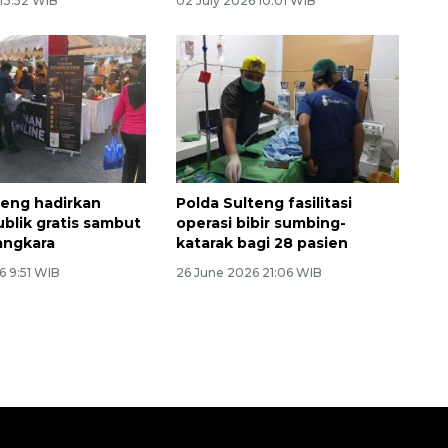
 13:52 WIB
02 July 2026 10:01 WIB
teng hadirkan
Polda Sulteng fasilitasi
ublik gratis sambut
operasi bibir sumbing-
angkara
katarak bagi 28 pasien
6 9:51 WIB
26 June 2026 21:06 WIB