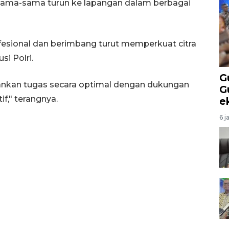
rsama-sama turun ke lapangan dalam berbagai
fesional dan berimbang turut memperkuat citra
si Polri.
G
lankan tugas secara optimal dengan dukungan
G
f," terangnya.
e
6 j