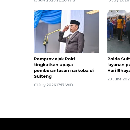
13 July 2026 22:20 WIB
13 July 2026
Pemprov ajak Polri
Polda Sul
tingkatkan upaya
layanan p
pemberantasan narkoba di
Hari Bhay
Sulteng
29 June 202
01 July 2026 17:17 WIB