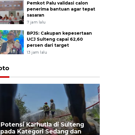
Pemkot Palu validasi calon
penerima bantuan agar tepat
sasaran
7 jam lalu
BPJS: Cakupan kepesertaan
UCJ Sulteng capai 62,60
persen dari target
13 jam lalu
oto
Potensi Karhutla di Sulteng
pada Kategori Sedang dan
Penjuala