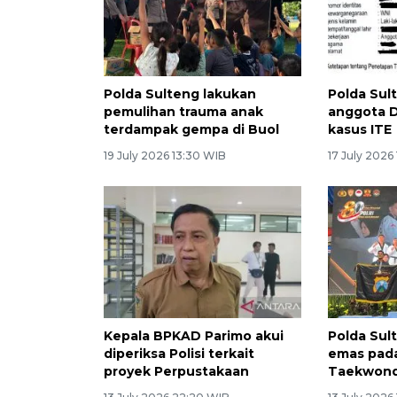
Polda Sulteng lakukan
Polda Sul
pemulihan trauma anak
anggota D
terdampak gempa di Buol
kasus ITE
19 July 2026 13:30 WIB
17 July 2026
Kepala BPKAD Parimo akui
Polda Sult
diperiksa Polisi terkait
emas pada
proyek Perpustakaan
Taekwond