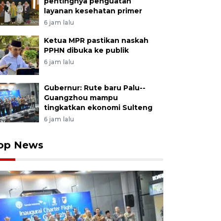
pentingnya penguatan
layanan kesehatan primer
6 jam lalu
Ketua MPR pastikan naskah
PPHN dibuka ke publik
6 jam lalu
Gubernur: Rute baru Palu--
Guangzhou mampu
tingkatkan ekonomi Sulteng
6 jam lalu
op News