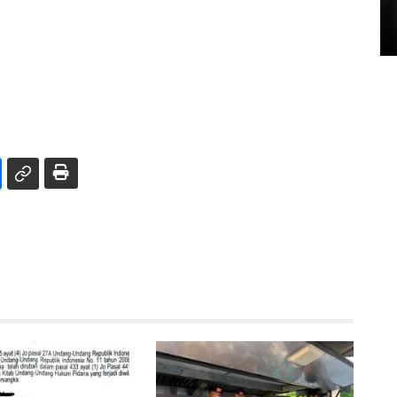
di Satpas Polresta Palu
15 July 2026 14:08 WIB