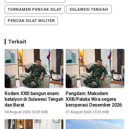
TURNAMEN PENCAK SILAT
SULAWESI TENGAH
PENCAK SILAT MILITER
Terkait
Kodam XXIII bangun enam
Pangdam: Makodam
i
batalyon di Sulawesi Tengah
XXIII/Palaka Wira segera
dan Barat
beroperasi Desember 2026
04 August 2026 10:05 WIB
01 August 2026 15:33 WIB
1