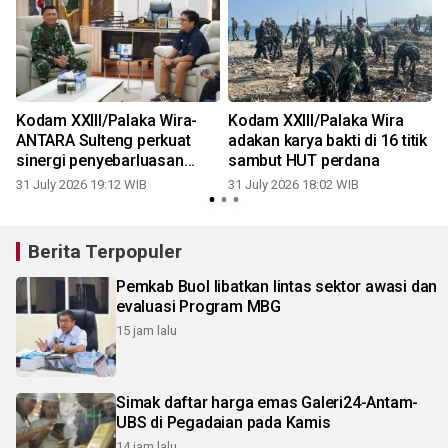
Kodam XXIII/Palaka Wira-
Kodam XXIII/Palaka Wira
ANTARA Sulteng perkuat
adakan karya bakti di 16 titik
sinergi penyebarluasan
sambut HUT perdana
informasi
31 July 2026 19:12 WIB
31 July 2026 18:02 WIB
0
Berita Terpopuler
Pemkab Buol libatkan lintas sektor awasi dan
evaluasi Program MBG
15 jam lalu
Simak daftar harga emas Galeri24-Antam-
UBS di Pegadaian pada Kamis
14 jam lalu