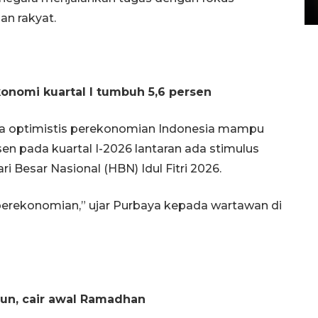
15 July 2026 14:08 WIB
n rakyat.
onomi kuartal I tumbuh 5,6 persen
a optimistis perekonomian Indonesia mampu
n pada kuartal I-2026 lantaran ada stimulus
ri Besar Nasional (HBN) Idul Fitri 2026.
perekonomian,” ujar Purbaya kepada wartawan di
iun, cair awal Ramadhan