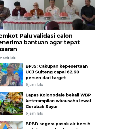
emkot Palu validasi calon
enerima bantuan agar tepat
asaran
menit lalu
BPJS: Cakupan kepesertaan
UCJ Sulteng capai 62,60
persen dari target
6 jam lalu
Lapas Kolonodale bekali WBP
keterampilan wirausaha lewat
Gerobak Sayur
6 jam lalu
BPBD segera pasok air bersih