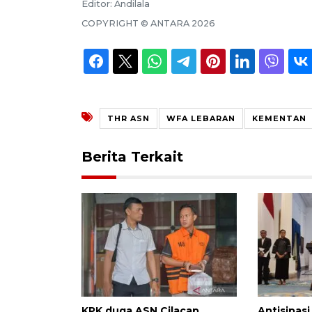
Editor:
Andilala
COPYRIGHT ©
ANTARA
2026
THR ASN
WFA LEBARAN
KEMENTAN
Berita Terkait
KPK duga ASN Cilacap
Antisipasi