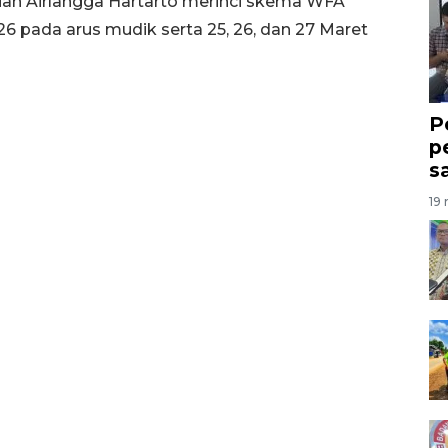
an Airlangga Hartarto merinci skema WFA
26 pada arus mudik serta 25, 26, dan 27 Maret
P
p
s
19 