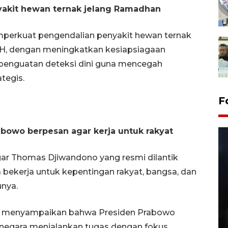
akit hewan ternak jelang Ramadhan
perkuat pengendalian penyakit hewan ternak
7 H, dengan meningkatkan kesiapsiagaan
ta penguatan deteksi dini guna mencegah
tegis.
F
bowo berpesan agar kerja untuk rakyat
ar Thomas Djiwandono yang resmi dilantik
 bekerja untuk kepentingan rakyat, bangsa, dan
nya.
Layanan pembuatan SIM Baru
adi menyampaikan bahwa Presiden Prabowo
di Satpas Polresta Palu
negara menjalankan tugas dengan fokus