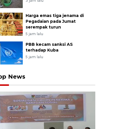
3 jam lalu
Harga emas tiga jenama di
Pegadaian pada Jumat
serempak turun
5 jam lalu
PBB kecam sanksi AS
terhadap Kuba
5 jam lalu
op News