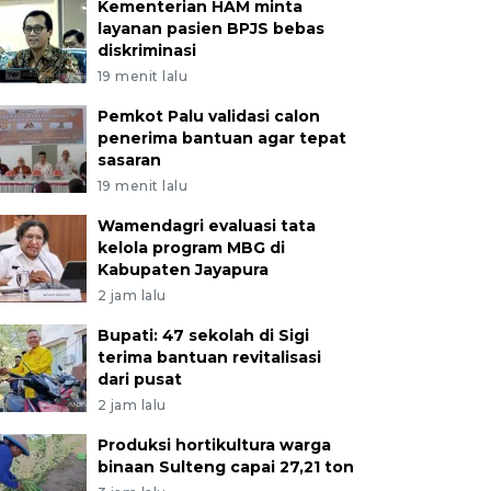
Kementerian HAM minta
layanan pasien BPJS bebas
diskriminasi
19 menit lalu
Pemkot Palu validasi calon
penerima bantuan agar tepat
sasaran
19 menit lalu
Wamendagri evaluasi tata
kelola program MBG di
Kabupaten Jayapura
2 jam lalu
Bupati: 47 sekolah di Sigi
terima bantuan revitalisasi
dari pusat
2 jam lalu
Produksi hortikultura warga
binaan Sulteng capai 27,21 ton