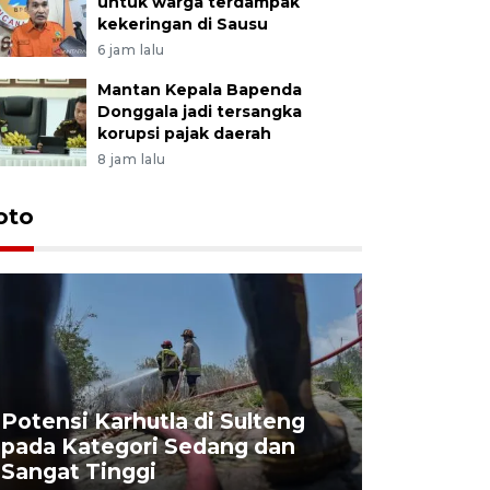
untuk warga terdampak
kekeringan di Sausu
6 jam lalu
Mantan Kepala Bapenda
Donggala jadi tersangka
korupsi pajak daerah
8 jam lalu
oto
Potensi Karhutla di Sulteng
pada Kategori Sedang dan
Penjuala
Sangat Tinggi
Kemerdek