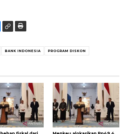
BANK INDONESIA
PROGRAM DISKON
 beban fiskal dari
Menkeu alokasikan Rp49,4