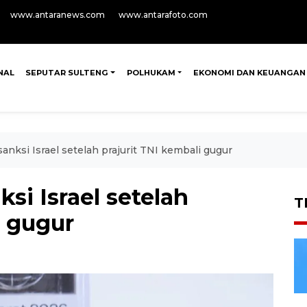
www.antaranews.com
www.antarafoto.com
NAL
SEPUTAR SULTENG
POLHUKAM
EKONOMI DAN KEUANGAN
nksi Israel setelah prajurit TNI kembali gugur
i Israel setelah
T
i gugur