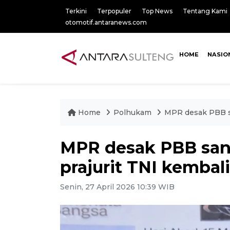
Terkini
Terpopuler
Top News
Tentang Kami
otomotif.antaranews.com
HOME
NASIO
Home
Polhukam
MPR desak PBB sa
MPR desak PBB sanks
prajurit TNI kembal
Senin, 27 April 2026 10:39 WIB