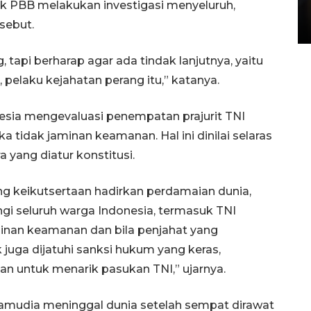
 PBB melakukan investigasi menyeluruh,
di Satpas Polresta Palu
sebut.
15 July 2026 14:08 WIB
tapi berharap agar ada tindak lanjutnya, yaitu
, pelaku kejahatan perang itu,” katanya.
onesia mengevaluasi penempatan prajurit TNI
 tidak jaminan keamanan. Hal ini dinilai selaras
yang diatur konstitusi.
ng keikutsertaan hadirkan perdamaian dunia,
ungi seluruh warga Indonesia, termasuk TNI
minan keamanan dan bila penjahat yang
 juga dijatuhi sanksi hukum yang keras,
 untuk menarik pasukan TNI,” ujarnya.
 Pramudia meninggal dunia setelah sempat dirawat