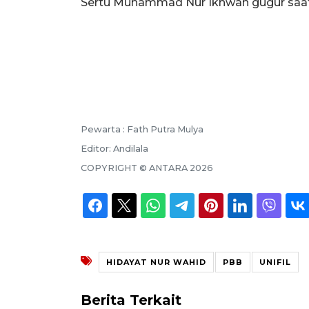
Sertu Muhammad Nur Ikhwan gugur saat
Pewarta :
Fath Putra Mulya
Editor:
Andilala
COPYRIGHT ©
ANTARA
2026
HIDAYAT NUR WAHID
PBB
UNIFIL
Berita Terkait