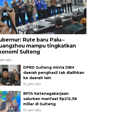
ubernur: Rute baru Palu--
uangzhou mampu tingkatkan
konomi Sulteng
jam lalu
DPRD Sulteng minta DBH
daerah penghasil tak dialihkan
ke daerah lain
10 jam lalu
BPJS Ketenagakerjaan
salurkan manfaat Rp212,38
miliar di Sulteng
10 jam lalu