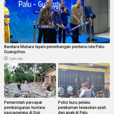
Bandara Mutiara layani penerbangan perdana rute Palu-
Guangzhou
3 jam lalu
Pemerintah percepat
Polisi buru pelaku
pembangunan huntara
penikaman tewaskan ayah
pascagempa di Sigi
dan anak di Palu