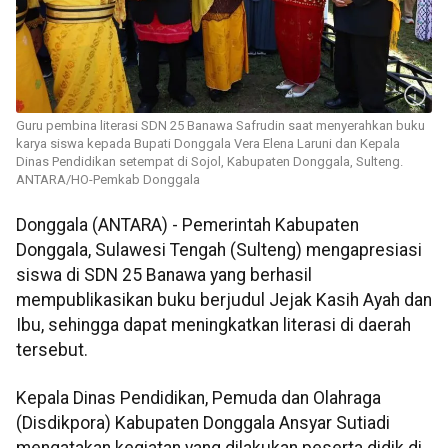
Guru pembina literasi SDN 25 Banawa Safrudin saat menyerahkan buku
karya siswa kepada Bupati Donggala Vera Elena Laruni dan Kepala
Dinas Pendidikan setempat di Sojol, Kabupaten Donggala, Sulteng.
ANTARA/HO-Pemkab Donggala
Donggala (ANTARA) - Pemerintah Kabupaten
Donggala, Sulawesi Tengah (Sulteng) mengapresiasi
siswa di SDN 25 Banawa yang berhasil
mempublikasikan buku berjudul Jejak Kasih Ayah dan
Ibu, sehingga dapat meningkatkan literasi di daerah
tersebut.
Kepala Dinas Pendidikan, Pemuda dan Olahraga
(Disdikpora) Kabupaten Donggala Ansyar Sutiadi
mengatakan kegiatan yang dilakukan peserta didik di