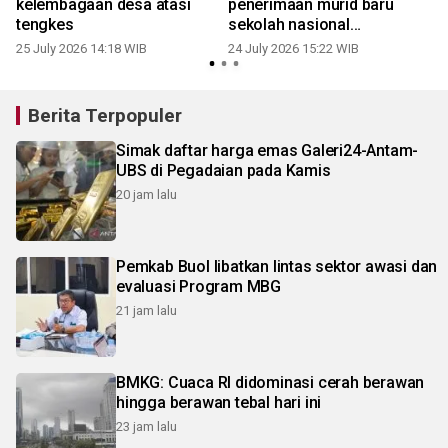
kelembagaan desa atasi
penerimaan murid baru
tengkes
sekolah nasional
terintegrasi
25 July 2026 14:18 WIB
24 July 2026 15:22 WIB
1
Berita Terpopuler
Simak daftar harga emas Galeri24-Antam-
UBS di Pegadaian pada Kamis
20 jam lalu
Pemkab Buol libatkan lintas sektor awasi dan
evaluasi Program MBG
21 jam lalu
BMKG: Cuaca RI didominasi cerah berawan
hingga berawan tebal hari ini
23 jam lalu