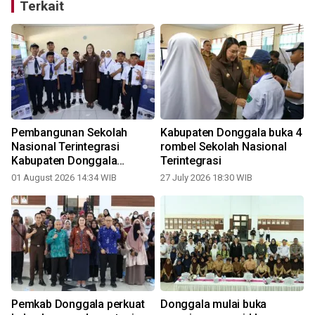
Terkait
Pembangunan Sekolah
Kabupaten Donggala buka 4
Nasional Terintegrasi
rombel Sekolah Nasional
Kabupaten Donggala
Terintegrasi
dimulai akhir 2026
01 August 2026 14:34 WIB
27 July 2026 18:30 WIB
1
i
Pemkab Donggala perkuat
Donggala mulai buka