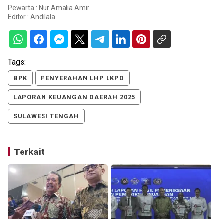
Pewarta : Nur Amalia Amir
Editor :
Andilala
Tags:
BPK
PENYERAHAN LHP LKPD
LAPORAN KEUANGAN DAERAH 2025
SULAWESI TENGAH
Terkait