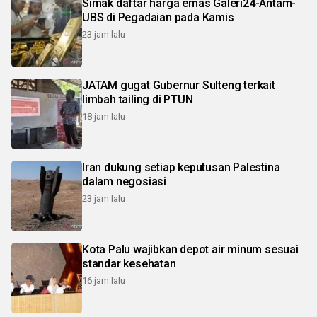
Simak daftar harga emas Galeri24-Antam-
UBS di Pegadaian pada Kamis
23 jam lalu
JATAM gugat Gubernur Sulteng terkait
limbah tailing di PTUN
18 jam lalu
Iran dukung setiap keputusan Palestina
dalam negosiasi
23 jam lalu
Kota Palu wajibkan depot air minum sesuai
standar kesehatan
16 jam lalu