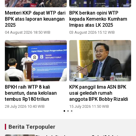
n
Menteri KKP dapat WTP dari
BPK berikan opini WTP
BPK atas laporan keuangan
kepada Kemenko Kumham
2025
Imipas atas LK 2025
1
04 August 2026 18:50 WIB
03 August 2026 15:12 WIB
BPKH raih WTP 8 kali
KPK panggil lima ASN BPK
beruntun, dana kelolaan
usai geledah rumah
tembus Rp180 triliun
anggota BPK Bobby Rizaldi
28 July 2026 10:40 WIB
15 July 2026 11:50 WIB
Berita Terpopuler