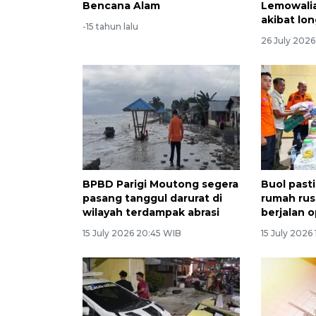
Bencana Alam
Lemowalia
akibat lo
-15 tahun lalu
26 July 2026
BPBD Parigi Moutong segera
Buol past
pasang tanggul darurat di
rumah ru
wilayah terdampak abrasi
berjalan o
15 July 2026 20:45 WIB
15 July 2026 