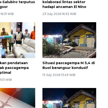
-Salubiro terputus
kolaborasi lintas sektor
ngsor
hadapi ancaman El Nino
 16:31 WIB
23 July 2026 16:32 WIB
ikan pendataan
Situasi pascagempa M 5,4 di
sak pascagempa
Buol berangsur kondusif
ptimal
13 July 2026 13:49 WIB
11:51 WIB