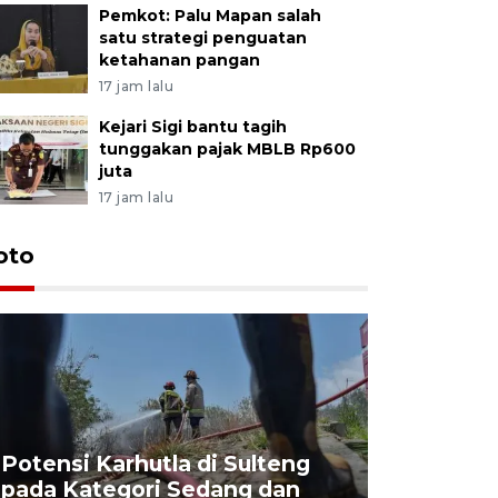
Pemkot: Palu Mapan salah
satu strategi penguatan
ketahanan pangan
17 jam lalu
Kejari Sigi bantu tagih
tunggakan pajak MBLB Rp600
juta
17 jam lalu
oto
Potensi Karhutla di Sulteng
pada Kategori Sedang dan
Penjuala