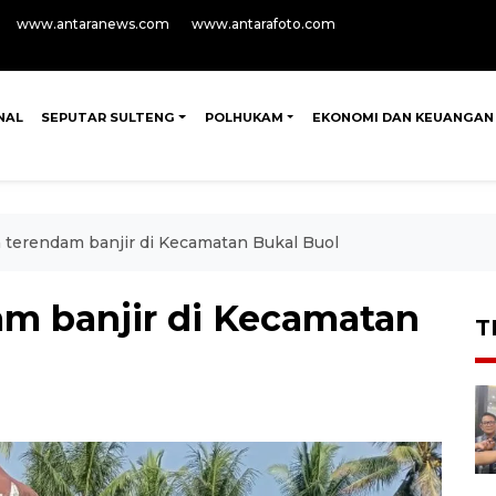
www.antaranews.com
www.antarafoto.com
NAL
SEPUTAR SULTENG
POLHUKAM
EKONOMI DAN KEUANGAN
 terendam banjir di Kecamatan Bukal Buol
m banjir di Kecamatan
T