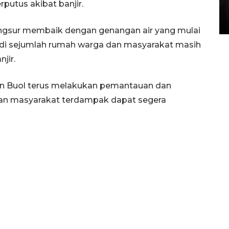
putus akibat banjir.
di Satpas Polresta Palu
15 July 2026 14:08 WIB
rangsur membaik dengan genangan air yang mulai
di sejumlah rumah warga dan masyarakat masih
jir.
 Buol terus melakukan pemantauan dan
n masyarakat terdampak dapat segera