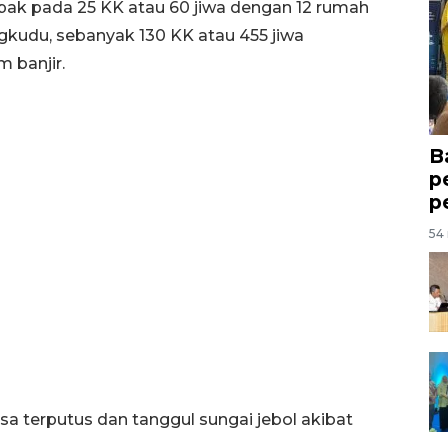
pak pada 25 KK atau 60 jiwa dengan 12 rumah
kudu, sebanyak 130 KK atau 455 jiwa
 banjir.
B
p
p
54 
sa terputus dan tanggul sungai jebol akibat