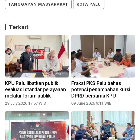
TANGGAPAN MASYARAKAT
KOTA PALU
Terkait
KPU Palu libatkan publik
Fraksi PKS Palu bahas
evaluasi standar pelayanan
potensi penambahan kursi
melalui forum publik
DPRD bersama KPU
1
29 July 2026 17:57 WIB
09 June 2026 9:11 WIB