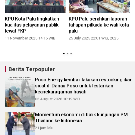
KPU Kota Palu tingkatkan
KPU Palu serahkan laporan
kualitas pelayanan publik
tahapan pilkada ke wali kota
lewat FKP
palu
11 November 2025 14:15 WIB
25 July 2025 22:01 WIB, 2025
0
Berita Terpopuler
Poso Energy kembali lakukan restocking ikan
sidat di Danau Poso untuk lestarikan
keanekaragaman hayati
05 August 2026 10:19 WIB
Momentum ekonomi di balik kunjungan PM
Thailand ke Indonesia
21 jam lalu