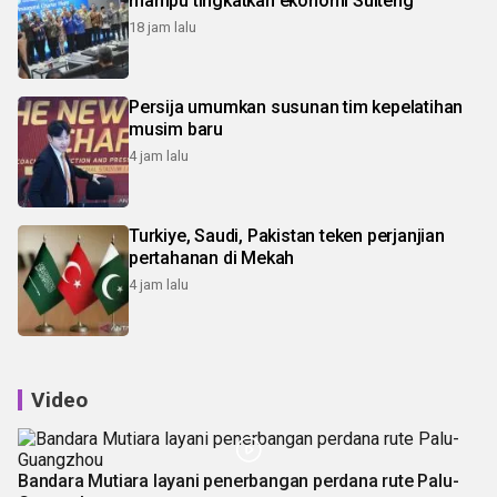
mampu tingkatkan ekonomi Sulteng
18 jam lalu
Persija umumkan susunan tim kepelatihan
musim baru
4 jam lalu
Turkiye, Saudi, Pakistan teken perjanjian
pertahanan di Mekah
4 jam lalu
Video
Bandara Mutiara layani penerbangan perdana rute Palu-