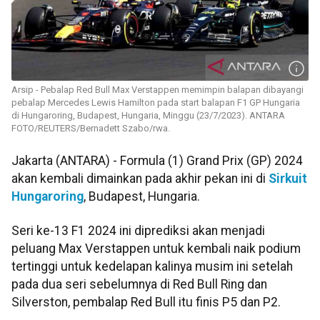
Arsip - Pebalap Red Bull Max Verstappen memimpin balapan dibayangi
pebalap Mercedes Lewis Hamilton pada start balapan F1 GP Hungaria
di Hungaroring, Budapest, Hungaria, Minggu (23/7/2023). ANTARA
FOTO/REUTERS/Bernadett Szabo/rwa.
Jakarta (ANTARA) - Formula (1) Grand Prix (GP) 2024
akan kembali dimainkan pada akhir pekan ini di
Sirkuit
Hungaroring
, Budapest, Hungaria.
Seri ke-13 F1 2024 ini diprediksi akan menjadi
peluang Max Verstappen untuk kembali naik podium
tertinggi untuk kedelapan kalinya musim ini setelah
pada dua seri sebelumnya di Red Bull Ring dan
Silverston, pembalap Red Bull itu finis P5 dan P2.