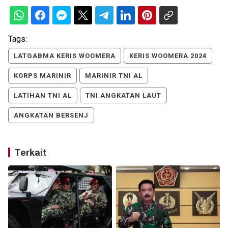
Tags:
LATGABMA KERIS WOOMERA
KERIS WOOMERA 2024
KORPS MARINIR
MARINIR TNI AL
LATIHAN TNI AL
TNI ANGKATAN LAUT
ANGKATAN BERSENJ
Terkait