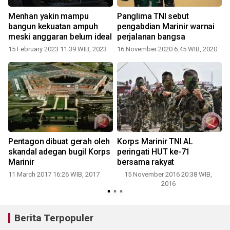
Menhan yakin mampu
Panglima TNI sebut
bangun kekuatan ampuh
pengabdian Marinir warnai
meski anggaran belum ideal
perjalanan bangsa
1
15 February 2023 11:39 WIB, 2023
16 November 2020 6:45 WIB, 2020
Pentagon dibuat gerah oleh
Korps Marinir TNI AL
n
skandal adegan bugil Korps
peringati HUT ke-71
Marinir
bersama rakyat
11 March 2017 16:26 WIB, 2017
15 November 2016 20:38 WIB,
2016
Berita Terpopuler