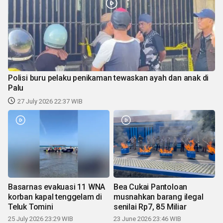
Polisi buru pelaku penikaman tewaskan ayah dan anak di
Palu
27 July 2026 22:37 WIB
Basarnas evakuasi 11 WNA
Bea Cukai Pantoloan
korban kapal tenggelam di
musnahkan barang ilegal
Teluk Tomini
senilai Rp7, 85 Miliar
25 July 2026 23:29 WIB
23 June 2026 23:46 WIB