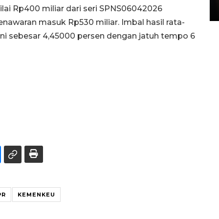
ilai Rp400 miliar dari seri SPNS06042026
15 July 2026 14:08 WIB
awaran masuk Rp530 miliar. Imbal hasil rata-
ini sebesar 4,45000 persen dengan jatuh tempo 6
PR
KEMENKEU