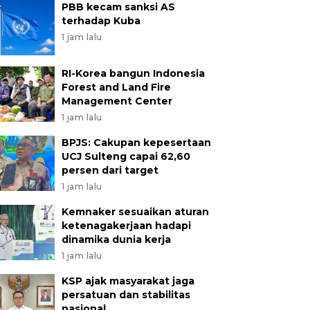
PBB kecam sanksi AS
terhadap Kuba
1 jam lalu
RI-Korea bangun Indonesia
Forest and Land Fire
Management Center
1 jam lalu
BPJS: Cakupan kepesertaan
UCJ Sulteng capai 62,60
persen dari target
1 jam lalu
Kemnaker sesuaikan aturan
ketenagakerjaan hadapi
dinamika dunia kerja
1 jam lalu
KSP ajak masyarakat jaga
persatuan dan stabilitas
nasional