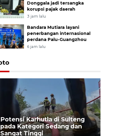
Donggala jadi tersangka
korupsi pajak daerah
3 jam lalu
Bandara Mutiara layani
penerbangan internasional
perdana Palu-Guangzhou
6 jam lalu
oto
Potensi Karhutla di Sulteng
pada Kategori Sedang dan
Penjuala
Sangat Tinggi
Kemerdek