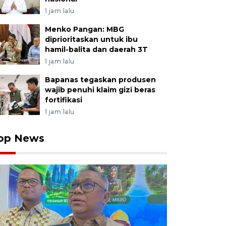
1 jam lalu
Menko Pangan: MBG
diprioritaskan untuk ibu
hamil-balita dan daerah 3T
1 jam lalu
Bapanas tegaskan produsen
wajib penuhi klaim gizi beras
fortifikasi
1 jam lalu
op News