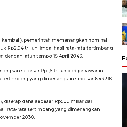
n kembali), pemerintah memenangkan nominal
k Rp2,94 triliun. Imbal hasil rata-rata tertimbang
n dengan jatuh tempo 15 April 2043.
F
ngkan sebesar Rp1,6 triliun dari penawaran
rata tertimbang yang dimenangkan sebesar 6,43218
 diserap dana sebesar Rp500 miliar dari
asil rata-rata tertimbang yang dimenangkan
November 2030.
Layanan pembuatan SIM Baru
di Satpas Polresta Palu