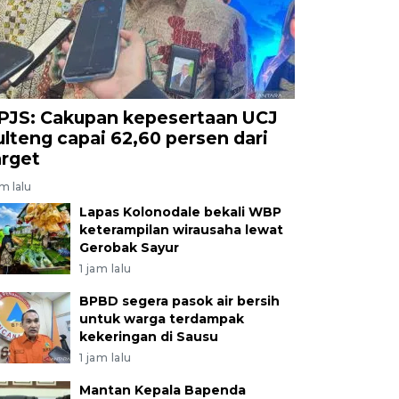
PJS: Cakupan kepesertaan UCJ
ulteng capai 62,60 persen dari
arget
am lalu
Lapas Kolonodale bekali WBP
keterampilan wirausaha lewat
Gerobak Sayur
1 jam lalu
BPBD segera pasok air bersih
untuk warga terdampak
kekeringan di Sausu
1 jam lalu
Mantan Kepala Bapenda