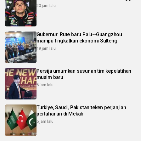
20 jam lalu
Gubernur: Rute baru Palu--Guangzhou
mampu tingkatkan ekonomi Sulteng
19 jam lalu
Persija umumkan susunan tim kepelatihan
musim baru
6 jam lalu
Turkiye, Saudi, Pakistan teken perjanjian
pertahanan di Mekah
5 jam lalu