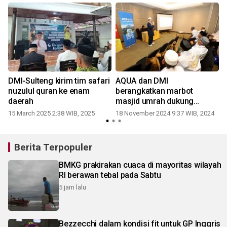
DMI-Sulteng kirim tim safari
AQUA dan DMI
nuzulul quran ke enam
berangkatkan marbot
daerah
masjid umrah dukung
pemberdayaan umat
15 March 2025 2:38 WIB, 2025
18 November 2024 9:37 WIB, 2024
Berita Terpopuler
BMKG prakirakan cuaca di mayoritas wilayah
RI berawan tebal pada Sabtu
5 jam lalu
Bezzecchi dalam kondisi fit untuk GP Inggris