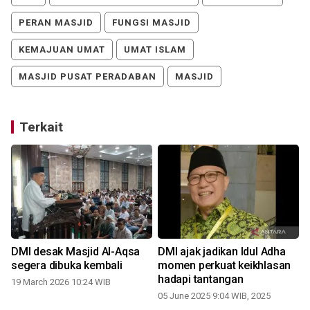
PERAN MASJID
FUNGSI MASJID
KEMAJUAN UMAT
UMAT ISLAM
MASJID PUSAT PERADABAN
MASJID
Terkait
a
DMI desak Masjid Al-Aqsa
DMI ajak jadikan Idul Adha
segera dibuka kembali
momen perkuat keikhlasan
hadapi tantangan
19 March 2026 10:24 WIB
05 June 2025 9:04 WIB, 2025
1