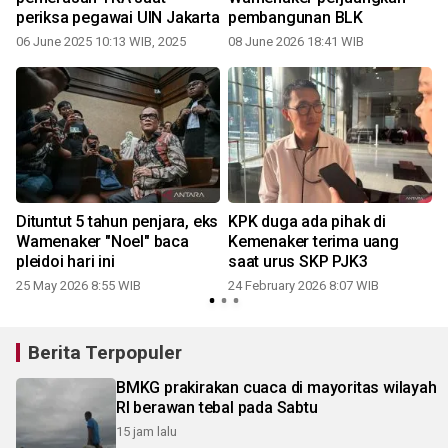
periksa pegawai UIN Jakarta
pembangunan BLK
06 June 2025 10:13 WIB, 2025
08 June 2026 18:41 WIB
,
Dituntut 5 tahun penjara, eks
KPK duga ada pihak di
Wamenaker "Noel" baca
Kemenaker terima uang
pleidoi hari ini
saat urus SKP PJK3
25 May 2026 8:55 WIB
24 February 2026 8:07 WIB
Berita Terpopuler
BMKG prakirakan cuaca di mayoritas wilayah
RI berawan tebal pada Sabtu
15 jam lalu