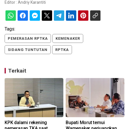
Editor :
Andriy Karantiti
Tags:
PEMERASAN RPTKA
KEMENAKER
SIDANG TUNTUTAN
RPTKA
Terkait
KPK dalami rekening
Bupati Morut temui
pemerasan TKA saat
Wamenaker perjuangkan