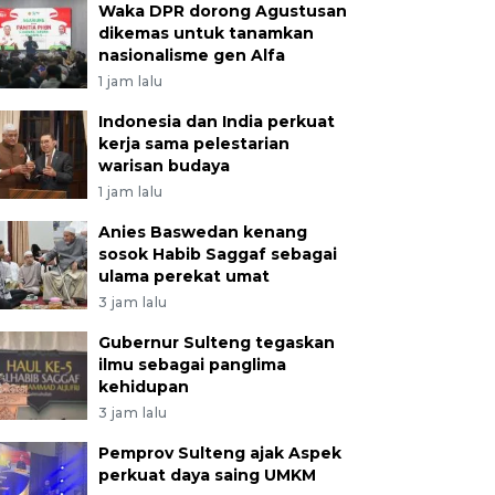
Waka DPR dorong Agustusan
dikemas untuk tanamkan
nasionalisme gen Alfa
1 jam lalu
Indonesia dan India perkuat
kerja sama pelestarian
warisan budaya
1 jam lalu
Anies Baswedan kenang
sosok Habib Saggaf sebagai
ulama perekat umat
3 jam lalu
Gubernur Sulteng tegaskan
ilmu sebagai panglima
kehidupan
3 jam lalu
Pemprov Sulteng ajak Aspek
perkuat daya saing UMKM