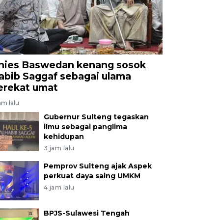
nies Baswedan kenang sosok
abib Saggaf sebagai ulama
erekat umat
am lalu
Gubernur Sulteng tegaskan
ilmu sebagai panglima
kehidupan
3 jam lalu
Pemprov Sulteng ajak Aspek
perkuat daya saing UMKM
4 jam lalu
BPJS-Sulawesi Tengah