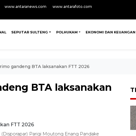
www.antaranews.com
www.antarafoto.com
NAL
SEPUTAR SULTENG
POLHUKAM
EKONOMI DAN KEUANGAN
imo gandeng BTA laksanakan FTT 2026
deng BTA laksanakan
T
a (Disporapar) Parigi Moutong Enang Pandake