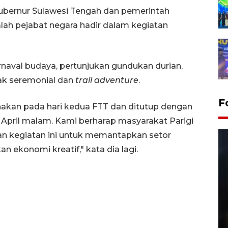
Gubernur Sulawesi Tengah dan pemerintah
ah pejabat negara hadir dalam kegiatan
rnaval budaya, pertunjukan gundukan durian,
cak seremonial dan
trail adventure
.
F
nakan pada hari kedua FTT dan ditutup dengan
 April malam. Kami berharap masyarakat Parigi
an kegiatan ini untuk memantapkan setor
n ekonomi kreatif," kata dia lagi.
Layanan pembuatan SIM Baru
di Satpas Polresta Palu