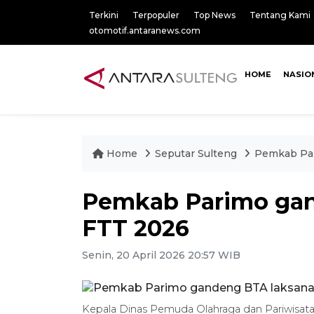
Terkini
Terpopuler
Top News
Tentang Kami
otomotif.antaranews.com
HOME
NASIO
Home
Seputar Sulteng
Pemkab Par
Pemkab Parimo gan
FTT 2026
Senin, 20 April 2026 20:57 WIB
Kepala Dinas Pemuda Olahraga dan Pariwisat