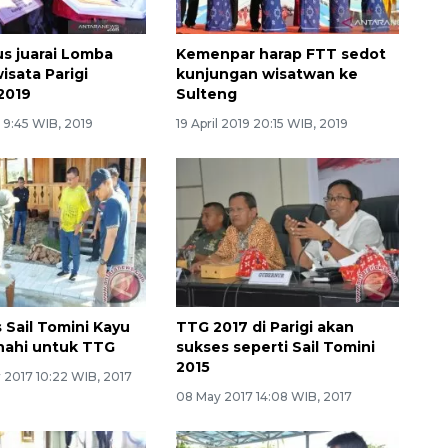
us juarai Lomba
Kemenpar harap FTT sedot
isata Parigi
kunjungan wisatwan ke
2019
Sulteng
9 9:45 WIB, 2019
19 April 2019 20:15 WIB, 2019
 Sail Tomini Kayu
TTG 2017 di Parigi akan
nahi untuk TTG
sukses seperti Sail Tomini
2015
 2017 10:22 WIB, 2017
08 May 2017 14:08 WIB, 2017