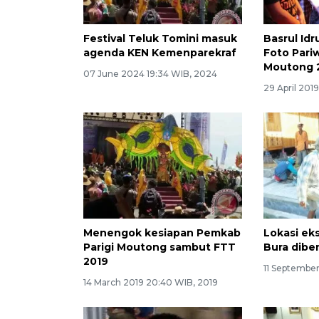
Festival Teluk Tomini masuk
Basrul Idr
agenda KEN Kemenparekraf
Foto Pariw
Moutong 
07 June 2024 19:34 WIB, 2024
29 April 201
Menengok kesiapan Pemkab
Lokasi eks
Parigi Moutong sambut FTT
Bura dibe
2019
11 September
14 March 2019 20:40 WIB, 2019