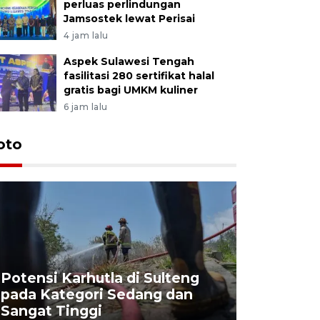
perluas perlindungan
Jamsostek lewat Perisai
4 jam lalu
Aspek Sulawesi Tengah
fasilitasi 280 sertifikat halal
gratis bagi UMKM kuliner
6 jam lalu
oto
Potensi Karhutla di Sulteng
pada Kategori Sedang dan
Penjuala
Sangat Tinggi
Kemerdek