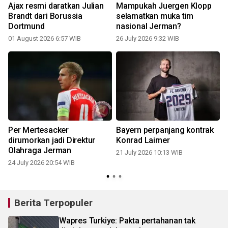
Ajax resmi daratkan Julian
Mampukah Juergen Klopp
Brandt dari Borussia
selamatkan muka tim
Dortmund
nasional Jerman?
01 August 2026 6:57 WIB
26 July 2026 9:32 WIB
1
Per Mertesacker
Bayern perpanjang kontrak
dirumorkan jadi Direktur
Konrad Laimer
Olahraga Jerman
21 July 2026 10:13 WIB
0
24 July 2026 20:54 WIB
Berita Terpopuler
Wapres Turkiye: Pakta pertahanan tak