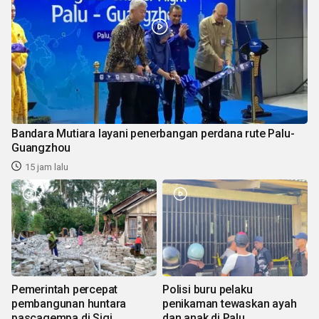
Bandara Mutiara layani penerbangan perdana rute Palu-
Guangzhou
15 jam lalu
Pemerintah percepat
Polisi buru pelaku
pembangunan huntara
penikaman tewaskan ayah
pascagempa di Sigi
dan anak di Palu