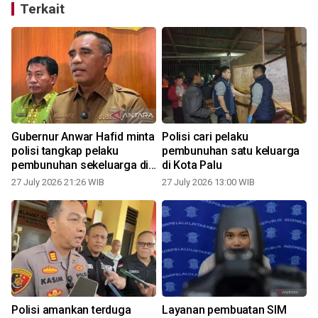
Terkait
Gubernur Anwar Hafid minta
Polisi cari pelaku
polisi tangkap pelaku
pembunuhan satu keluarga
pembunuhan sekeluarga di
di Kota Palu
Palu
27 July 2026 21:26 WIB
27 July 2026 13:00 WIB
Polisi amankan terduga
Layanan pembuatan SIM