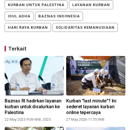
KURBAN UNTUK PALESTINA
LAYANAN KURBAN
IDUL ADHA
BAZNAS INDONESIA
HARI RAYA KURBAN
SOLIDARITAS KEMANUSIAAN
Terkait
Baznas RI hadirkan layanan
Kurban "last minute"? Ini
a
kurban untuk disalurkan ke
sederet layanan kurban
Palestina
online tepercaya
22 May 2025 9:09 WIB, 2025
27 May 2026 11:35 WIB