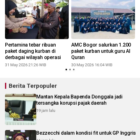
h
Pertamina tebar ribuan
AMC Bogor salurkan 1.200
paket daging kurban di
paket kurban untuk guru Al
derbagai wilayah operasi
Quran
31 May 2026 21:26 WIB
30 May 2026 16:04 WIB
Berita Terpopuler
Mantan Kepala Bapenda Donggala jadi
tersangka korupsi pajak daerah
19 jam lalu
Bezzecchi dalam kondisi fit untuk GP Inggris