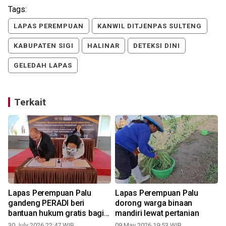
Tags:
LAPAS PEREMPUAN
KANWIL DITJENPAS SULTENG
KABUPATEN SIGI
HALINAR
DETEKSI DINI
GELEDAH LAPAS
Terkait
Lapas Perempuan Palu
Lapas Perempuan Palu
gandeng PERADI beri
dorong warga binaan
bantuan hukum gratis bagi
mandiri lewat pertanian
warga binaan
30 July 2026 22:47 WIB
09 May 2026 19:53 WIB