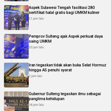
Aspek Sulawesi Tengah fasilitasi 280
sertifikat halal gratis bagi UMKM kuliner
21 jam lalu
Pemprov Sulteng ajak Aspek perkuat daya
saing UMKM
20 jam lalu
Iran tegaskan tidak akan buka Selat Hormuz
hingga AS penuhi syarat
2 jam lalu
Gubernur Sulteng tegaskan ilmu sebagai
panglima kehidupan
18 jam lalu