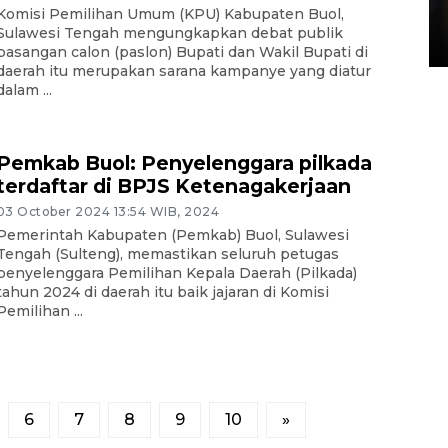
di Satpas Polresta Palu
Komisi Pemilihan Umum (KPU) Kabupaten Buol,
Sulawesi Tengah mengungkapkan debat publik
15 July 2026 14:08 WIB
pasangan calon (paslon) Bupati dan Wakil Bupati di
daerah itu merupakan sarana kampanye yang diatur
dalam ...
Pemkab Buol: Penyelenggara pilkada
terdaftar di BPJS Ketenagakerjaan
03 October 2024 13:54 WIB, 2024
Pemerintah Kabupaten (Pemkab) Buol, Sulawesi
Tengah (Sulteng), memastikan seluruh petugas
penyelenggara Pemilihan Kepala Daerah (Pilkada)
tahun 2024 di daerah itu baik jajaran di Komisi
Pemilihan ...
6
7
8
9
10
»