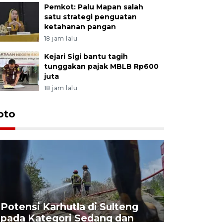
Pemkot: Palu Mapan salah
satu strategi penguatan
ketahanan pangan
18 jam lalu
Kejari Sigi bantu tagih
tunggakan pajak MBLB Rp600
juta
18 jam lalu
oto
Potensi Karhutla di Sulteng
pada Kategori Sedang dan
Penjuala