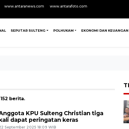
www.antaranews.com
www.antarafoto.com
NAL
SEPUTAR SULTENG
POLHUKAM
EKONOMI DAN KEUANGAN
T
52 berita.
Anggota KPU Sulteng Christian tiga
kali dapat peringatan keras
22 September 2025 18:09 WIB