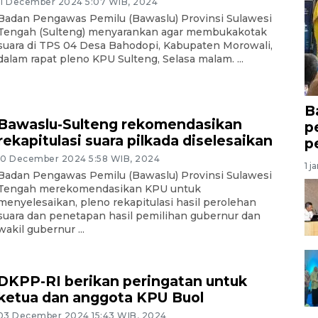
11 December 2024 5:07 WIB, 2024
Badan Pengawas Pemilu (Bawaslu) Provinsi Sulawesi
Tengah (Sulteng) menyarankan agar membukakotak
suara di TPS 04 Desa Bahodopi, Kabupaten Morowali,
dalam rapat pleno KPU Sulteng, Selasa malam. ...
B
Bawaslu-Sulteng rekomendasikan
p
rekapitulasi suara pilkada diselesaikan
p
10 December 2024 5:58 WIB, 2024
1 j
Badan Pengawas Pemilu (Bawaslu) Provinsi Sulawesi
Tengah merekomendasikan KPU untuk
menyelesaikan, pleno rekapitulasi hasil perolehan
suara dan penetapan hasil pemilihan gubernur dan
wakil gubernur ...
DKPP-RI berikan peringatan untuk
ketua dan anggota KPU Buol
03 December 2024 15:43 WIB, 2024