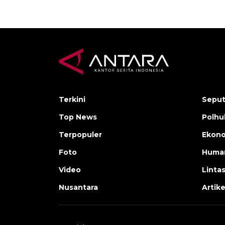
Terkini
Seput
Top News
Polh
Terpopuler
Ekono
Foto
Human
Video
Linta
Nusantara
Artike