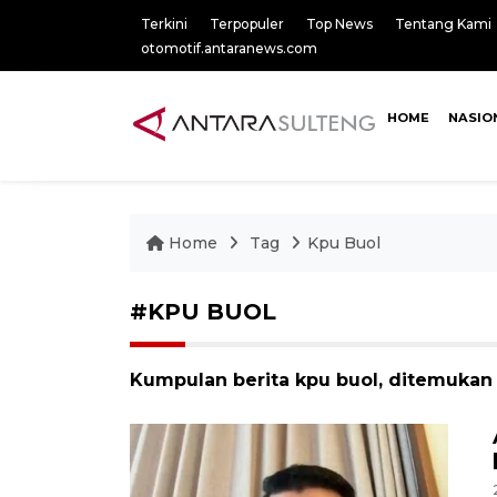
Terkini
Terpopuler
Top News
Tentang Kami
otomotif.antaranews.com
HOME
NASIO
Home
Tag
Kpu Buol
#KPU BUOL
Kumpulan berita kpu buol, ditemukan 1