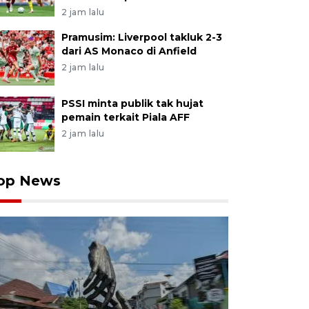
2 jam lalu
Pramusim: Liverpool takluk 2-3
dari AS Monaco di Anfield
2 jam lalu
PSSI minta publik tak hujat
pemain terkait Piala AFF
2 jam lalu
op News