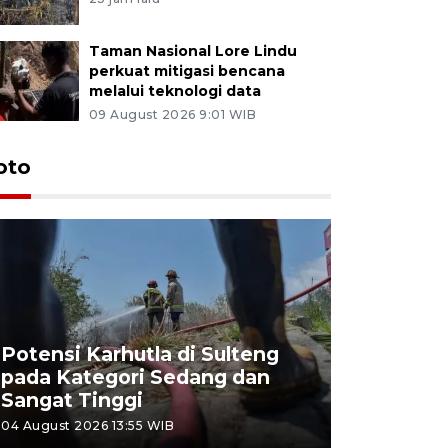
Taman Nasional Lore Lindu
perkuat mitigasi bencana
melalui teknologi data
09 August 2026 9:01 WIB
oto
Potensi Karhutla di Sulteng
pada Kategori Sedang dan
Penjuala
Sangat Tinggi
Kemerdek
04 August 2026 13:55 WIB
03 August 202