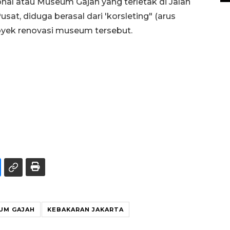
nal atau Museum Gajah yang terletak di Jalan
at, diduga berasal dari 'korsleting" (arus
proyek renovasi museum tersebut.
UM GAJAH
KEBAKARAN JAKARTA