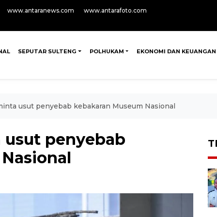
www.antaranews.com
www.antarafoto.com
NAL
SEPUTAR SULTENG
POLHUKAM
EKONOMI DAN KEUANGAN
minta usut penyebab kebakaran Museum Nasional
a usut penyebab
T
Nasional