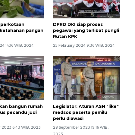
 perkotaan
DPRD DKI siap proses
f ketahanan pangan
pegawai yang terlibat pungli
Rutan KPK
24 14:16 WIB, 2024
25 February 2024 9:36 WIB, 2024
lkan bangun rumah
Legislator: Aturan ASN "like"
sus pecandu judi
medsos peserta pemilu
perlu diawasi
 2023 6:43 WIB, 2023
28 September 2023 19:16 WIB,
2023