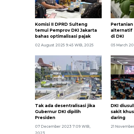
Komisi II DPRD Sulteng
Pertanian
temui Pemprov DKI Jakarta
alternati
bahas optimalisasi pajak
di DKI
02 August 2025 9:45 WIB, 2025
05 March 20
Tak ada desentralisasi jika
DKI diusu
Gubernur DKI dipilih
sakit khu
Presiden
daring
07 December 2023 7:09 WIB,
21 November
2023