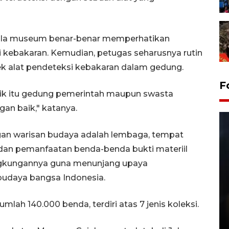
elola museum benar-benar memperhatikan
 kebakaran. Kemudian, petugas seharusnya rutin
 alat pendeteksi kebakaran dalam gedung.
F
ik itu gedung pemerintah maupun swasta
an baik," katanya.
an warisan budaya adalah lembaga, tempat
an pemanfaatan benda-benda bukti materiil
ingkungannya guna menunjang upaya
budaya bangsa Indonesia.
Layanan pembuatan SIM Baru
di Satpas Polresta Palu
umlah 140.000 benda, terdiri atas 7 jenis koleksi.
15 July 2026 14:08 WIB