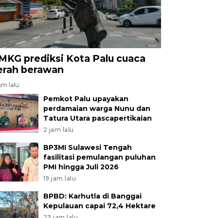
MKG prediksi Kota Palu cuaca
erah berawan
am lalu
Pemkot Palu upayakan
perdamaian warga Nunu dan
Tatura Utara pascapertikaian
2 jam lalu
BP3MI Sulawesi Tengah
fasilitasi pemulangan puluhan
PMI hingga Juli 2026
19 jam lalu
BPBD: Karhutla di Banggai
Kepulauan capai 72,4 Hektare
23 jam lalu