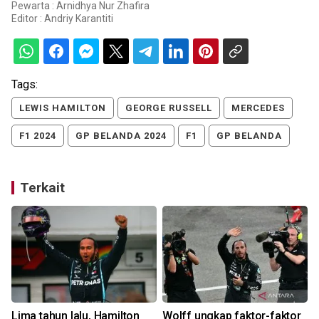
Pewarta : Arnidhya Nur Zhafira
Editor :
Andriy Karantiti
Tags:
LEWIS HAMILTON
GEORGE RUSSELL
MERCEDES
F1 2024
GP BELANDA 2024
F1
GP BELANDA
Terkait
Lima tahun lalu, Hamilton
Wolff ungkap faktor-faktor