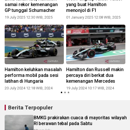
samai rekor kemenangan
yang buat Hamilton
GP tunggal Schumacher
menonjol di F1
19 July 2025 12:30 WIB, 2025
01 January 2025 12:08 WIB, 2025
1
h
Hamilton keluhkan masalah
Hamilton dan Russell makin
performa mobil pada sesi
percaya diri berkat dua
latihan di Hungaria
kemenangan Mercedes
20 July 2024 12:18 WIB, 2024
19 July 2024 10:17 WIB, 2024
0
Berita Terpopuler
BMKG prakirakan cuaca di mayoritas wilayah
RI berawan tebal pada Sabtu