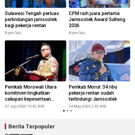
Sulawesi Tengah perluas
CPM raih juara pertama
perlindungan jamsostek
Jamsostek Award Sulteng
bagi pekerja rentan
2026
8 jam lalu
8 jam lalu
2
Pemkab Morowali Utara
Pemkab Morut: 34 ribu
komitmen tingkatkan
pekerja rentan sudah
cakupan kepesertaan
terlindungi Jamsostek
Jamsostek
07 July 2026 10:42 WIB
24 May 2026 2:42 WIB
Berita Terpopuler