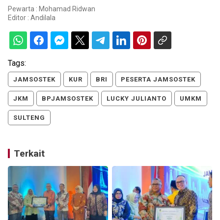
Pewarta : Mohamad Ridwan
Editor :
Andilala
Tags:
JAMSOSTEK
KUR
BRI
PESERTA JAMSOSTEK
JKM
BPJAMSOSTEK
LUCKY JULIANTO
UMKM
SULTENG
Terkait