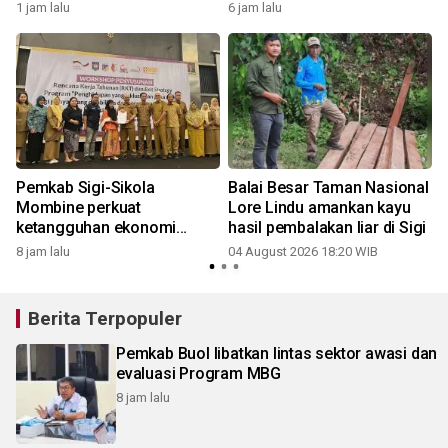
1 jam lalu
6 jam lalu
Pemkab Sigi-Sikola
Balai Besar Taman Nasional
Mombine perkuat
Lore Lindu amankan kayu
ketangguhan ekonomi
hasil pembalakan liar di Sigi
kelompok rentan
8 jam lalu
04 August 2026 18:20 WIB
Berita Terpopuler
Pemkab Buol libatkan lintas sektor awasi dan
evaluasi Program MBG
8 jam lalu