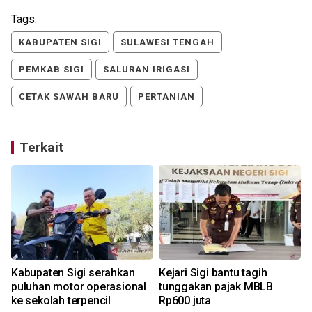
Tags:
KABUPATEN SIGI
SULAWESI TENGAH
PEMKAB SIGI
SALURAN IRIGASI
CETAK SAWAH BARU
PERTANIAN
Terkait
n
Kabupaten Sigi serahkan
Kejari Sigi bantu tagih
puluhan motor operasional
tunggakan pajak MBLB
ke sekolah terpencil
Rp600 juta