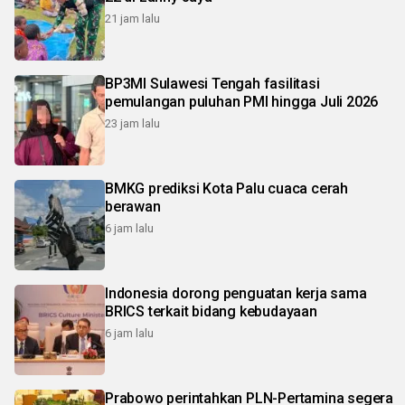
21 jam lalu
BP3MI Sulawesi Tengah fasilitasi
pemulangan puluhan PMI hingga Juli 2026
23 jam lalu
BMKG prediksi Kota Palu cuaca cerah
berawan
6 jam lalu
Indonesia dorong penguatan kerja sama
BRICS terkait bidang kebudayaan
6 jam lalu
Prabowo perintahkan PLN-Pertamina segera