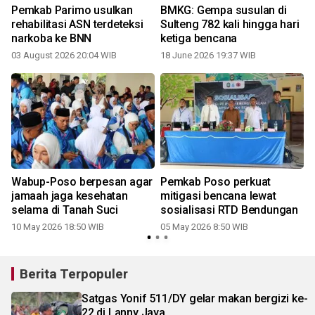
Pemkab Parimo usulkan
BMKG: Gempa susulan di
0
rehabilitasi ASN terdeteksi
Sulteng 782 kali hingga hari
narkoba ke BNN
ketiga bencana
03 August 2026 20:04 WIB
18 June 2026 19:37 WIB
l
Wabup-Poso berpesan agar
Pemkab Poso perkuat
jamaah jaga kesehatan
mitigasi bencana lewat
selama di Tanah Suci
sosialisasi RTD Bendungan
10 May 2026 18:50 WIB
05 May 2026 8:50 WIB
Berita Terpopuler
Satgas Yonif 511/DY gelar makan bergizi ke-
22 di Lanny Jaya