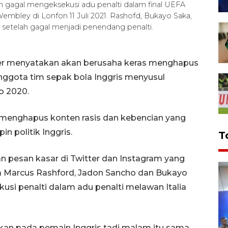
h gagal mengeksekusi adu penalti dalam final UEFA
 Wembley di Lonfon 11 Juli 2021. Rashofd, Bukayo Saka,
 setelah gagal menjadi penendang penalti.
ter menyatakan akan berusaha keras menghapus
nggota tim sepak bola Inggris menyusul
o 2020.
ar menghapus konten rasis dan kebencian yang
 politik Inggris.
T
n pesan kasar di Twitter dan Instagram yang
da Marcus Rashford, Jadon Sancho dan Bukayo
usi penalti dalam adu penalti melawan Italia
hkan pada pemain Inggris tadi malam itu sama