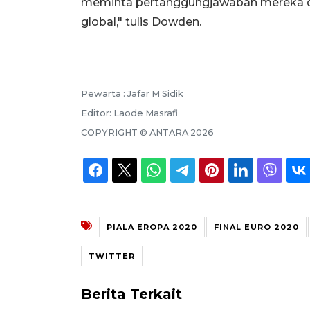
meminta pertanggungjawaban mereka d
global," tulis Dowden.
Pewarta :
Jafar M Sidik
Editor:
Laode Masrafi
COPYRIGHT ©
ANTARA
2026
PIALA EROPA 2020
FINAL EURO 2020
TWITTER
Berita Terkait