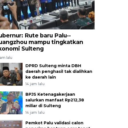
ubernur: Rute baru Palu--
uangzhou mampu tingkatkan
konomi Sulteng
jam lalu
DPRD Sulteng minta DBH
daerah penghasil tak dialihkan
ke daerah lain
14 jam lalu
BPJS Ketenagakerjaan
salurkan manfaat Rp212,38
miliar di Sulteng
14 jam lalu
Pemkot Palu validasi calon