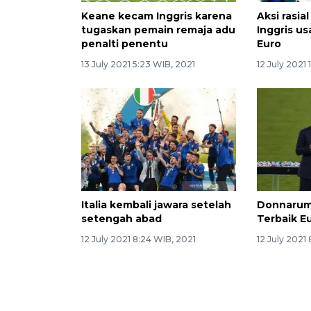
Keane kecam Inggris karena
Aksi rasi
tugaskan pemain remaja adu
Inggris usa
penalti penentu
Euro
13 July 2021 5:23 WIB, 2021
12 July 2021 
Italia kembali jawara setelah
Donnarum
setengah abad
Terbaik E
12 July 2021 8:24 WIB, 2021
12 July 2021