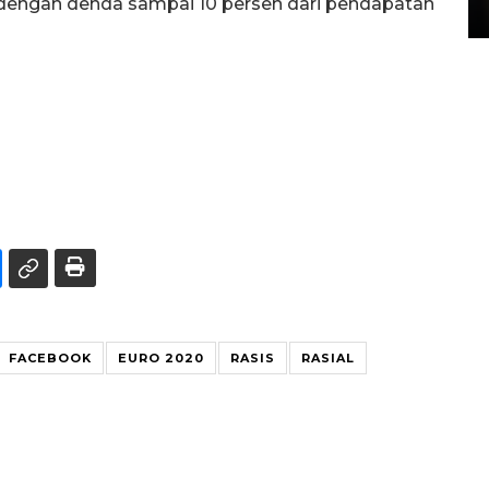
engan denda sampai 10 persen dari pendapatan
15 July 2026 14:08 WIB
FACEBOOK
EURO 2020
RASIS
RASIAL